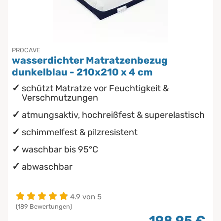
Inkontinenzunterlagen
Chinesische Organuhr
Die beste Schlafposition finden
PROCAVE
wasserdichter Matratzenbezug
Die besten Sommerbettdecken
dunkelblau - 210x210 x 4 cm
schützt Matratze vor Feuchtigkeit &
Die richtige Matratze kaufen
Verschmutzungen
atmungsaktiv, hochreißfest & superelastisch
schimmelfest & pilzresistent
waschbar bis 95°C
abwaschbar
4.9 von 5
(189 Bewertungen)
198,95 €