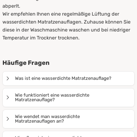
abperlt.
Wir empfehlen Ihnen eine regelmäßige Lüftung der
wasserdichten Matratzenauflagen. Zuhause können Sie
diese in der Waschmaschine waschen und bei niedriger
Temperatur im Trockner trocknen.
Häufige Fragen
Was ist eine wasserdichte Matratzenauflage?
Diese speziellen Auflagen sorgen mit ihrem Material
Wie funktioniert eine wasserdichte
dafür, dass Flüssigkeiten nicht auf und in die Matratze
Matratzenauflage?
gelangen. Sie werden auf oder um die Matratze gelegt,
Die Matratzenauflagen saugen Flüssigkeiten entweder
um diese vor Verunreinigungen zu schützen.
Wie wendet man wasserdichte
auf oder sie sorgen dafür, dass sie an der Matratze
Matratzenauflagen an?
abperlen. Unser Stecklaken sorgt mit seinem 5-
Je nach Art der wasserdichten Matratzenauflage wird
Schicht-System außerdem dafür, dass Gerüche