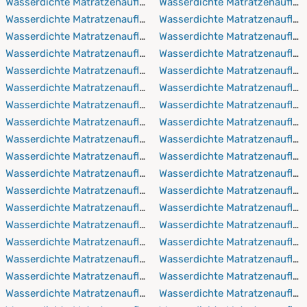
Wasserdichte Matratzenauflagen 70x220 cm
Wasserdichte Matratzenaufla
Wasserdichte Matratzenauflagen 75x90 cm
Wasserdichte Matratzenauflag
Wasserdichte Matratzenauflagen 75x150 cm
Wasserdichte Matratzenaufla
Wasserdichte Matratzenauflagen 80x160 cm
Wasserdichte Matratzenauflag
Wasserdichte Matratzenauflagen 80x190 cm
Wasserdichte Matratzenaufla
Wasserdichte Matratzenauflagen 80x200 cm
Wasserdichte Matratzenauflag
Wasserdichte Matratzenauflagen 80x210 cm
Wasserdichte Matratzenaufla
Wasserdichte Matratzenauflagen 80x220 cm
Wasserdichte Matratzenauflag
Wasserdichte Matratzenauflagen 90x150 cm
Wasserdichte Matratzenaufla
Wasserdichte Matratzenauflagen 90x190 cm
Wasserdichte Matratzenauflag
Wasserdichte Matratzenauflagen 90x200 cm
Wasserdichte Matratzenaufla
Wasserdichte Matratzenauflagen 90x210 cm
Wasserdichte Matratzenauflag
Wasserdichte Matratzenauflagen 90x220 cm
Wasserdichte Matratzenaufla
Wasserdichte Matratzenauflagen 100x150 cm
Wasserdichte Matratzenaufla
Wasserdichte Matratzenauflagen 100x190 cm
Wasserdichte Matratzenaufla
Wasserdichte Matratzenauflagen 100x200 cm
Wasserdichte Matratzenaufla
Wasserdichte Matratzenauflagen 100x210 cm
Wasserdichte Matratzenaufla
Wasserdichte Matratzenauflagen 100x220 cm
Wasserdichte Matratzenauflag