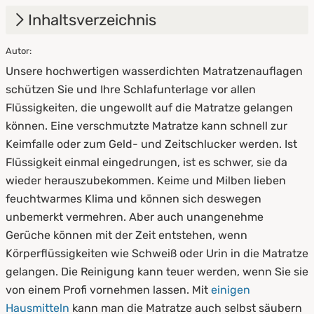
Inhaltsverzeichnis
Autor:
1.
Matratzenauflagen wasserdicht [Alle
Unsere hochwertigen wasserdichten Matratzenauflagen
Größen] - Bettauflage bei Inkontinenz
schützen Sie und Ihre Schlafunterlage vor allen
2.
Wer profitiert von wasserdichten
Flüssigkeiten, die ungewollt auf die Matratze gelangen
Matratzenauflagen?
können. Eine verschmutzte Matratze kann schnell zur
Keimfalle oder zum Geld- und Zeitschlucker werden. Ist
2.1
Inkontinente
Flüssigkeit einmal eingedrungen, ist es schwer, sie da
2.2
Schwangere
wieder herauszubekommen. Keime und Milben lieben
feuchtwarmes Klima und können sich deswegen
2.3
Kinder & Babys
unbemerkt vermehren. Aber auch unangenehme
Gerüche können mit der Zeit entstehen, wenn
2.4
Haustiere
Körperflüssigkeiten wie Schweiß oder Urin in die Matratze
2.5
Kranken- und Altenpfleger
gelangen. Die Reinigung kann teuer werden, wenn Sie sie
von einem Profi vornehmen lassen. Mit
einigen
3.
Vorteile wasserdichter Matratzenauflagen
Hausmitteln
kann man die Matratze auch selbst säubern