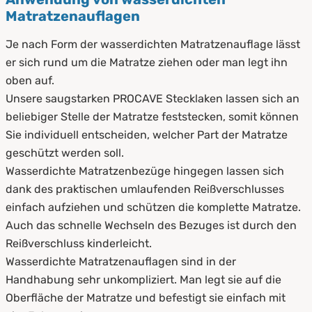
Matratzenauflagen
atmungsaktiv,
hochreißfest &
superelastisch
Je nach Form der wasserdichten Matratzenauflage lässt
Matratzenbezüge
schimmelfest &
er sich rund um die Matratze ziehen oder man legt ihn
pilzresistent
waschbar bis 95°C
oben auf.
abwaschbar
Unsere saugstarken PROCAVE Stecklaken lassen sich an
sehr saugfähig &
beliebiger Stelle der Matratze feststecken, somit können
Auflagen
schnelltrocknend
absolut geräuscharm
Sie individuell entscheiden, welcher Part der Matratze
geschützt werden soll.
Wasserdichte Matratzenbezüge hingegen lassen sich
dank des praktischen umlaufenden Reißverschlusses
einfach aufziehen und schützen die komplette Matratze.
Auch das schnelle Wechseln des Bezuges ist durch den
Reißverschluss kinderleicht.
Wasserdichte Matratzenauflagen sind in der
Handhabung sehr unkompliziert. Man legt sie auf die
Oberfläche der Matratze und befestigt sie einfach mit