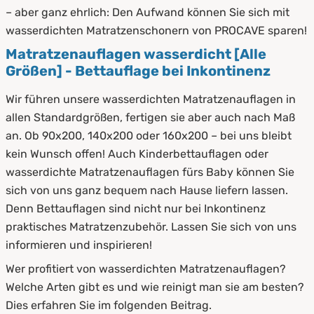
4.
Anwendung von wasserdichten
– aber ganz ehrlich: Den Aufwand können Sie sich mit
Matratzenauflagen
wasserdichten Matratzenschonern von PROCAVE sparen!
Matratzenauflagen wasserdicht [Alle
5.
Diese Arten haben wir im Sortiment
Größen] - Bettauflage bei Inkontinenz
5.1
Stecklaken
Wir führen unsere wasserdichten Matratzenauflagen in
allen Standardgrößen, fertigen sie aber auch nach Maß
5.2
Matratzenbezüge
an. Ob 90x200, 140x200 oder 160x200 – bei uns bleibt
5.3
Auflagen
kein Wunsch offen! Auch Kinderbettauflagen oder
wasserdichte Matratzenauflagen fürs Baby können Sie
6.
Unterschied zwischen Topper &
sich von uns ganz bequem nach Hause liefern lassen.
wasserdichten Matratzenauflagen
Denn Bettauflagen sind nicht nur bei Inkontinenz
7.
Wasserdichte Matratzenauflagen als Schutz
praktisches Matratzenzubehör. Lassen Sie sich von uns
vor Flüssigkeiten
informieren und inspirieren!
Wer profitiert von wasserdichten Matratzenauflagen?
8.
Pflege und Reinigung von wasserdichten
Welche Arten gibt es und wie reinigt man sie am besten?
Matratzenauflagen
Dies erfahren Sie im folgenden Beitrag.