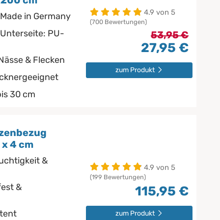
0x200 cm
4.9 von 5
 Made in Germany
(700 Bewertungen)
 Unterseite: PU-
53,95 €
27,95 €
 Nässe & Flecken
zum Produkt
ocknergeeignet
bis 30 cm
tzenbezug
 x 4 cm
uchtigkeit &
4.9 von 5
(199 Bewertungen)
est &
115,95 €
stent
zum Produkt