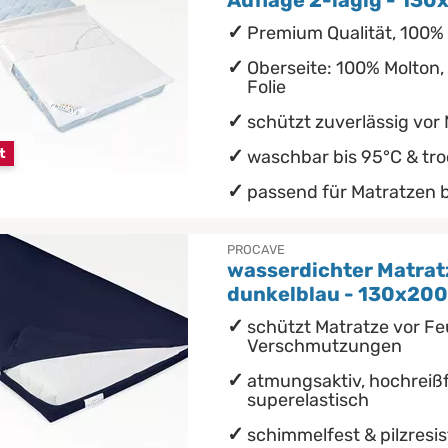
Auflage 2-lagig - 13
Premium Qualität, 100%
Oberseite: 100% Molton,
Folie
schützt zuverlässig vor
t
waschbar bis 95°C & tr
passend für Matratzen 
PROCAVE
wasserdichter Matra
dunkelblau - 130x200
schützt Matratze vor Fe
Verschmutzungen
atmungsaktiv, hochreißf
superelastisch
schimmelfest & pilzresi