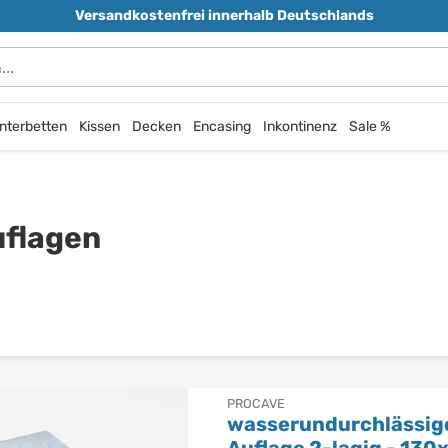
Versandkostenfrei innerhalb Deutschlands
nterbetten
Kissen
Decken
Encasing
Inkontinenz
Sale %
uflagen
PROCAVE
wasserundurchlässig