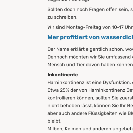
5.1
Stecklaken
Sollten doch noch Fragen offen sein, 
zu schreiben.
5.2
Matratzenbezüge
Wir sind Montag-Freitag von 10-17 Uhr 
5.3
Auflagen
Wer profitiert von wasserdi
6.
Unterschied zwischen Toppe
Der Name erklärt eigentlich schon, w
Dennoch möchten wir Sie umfassend d
7.
Wasserdichte Matratzenaufla
Mensch und Tier davon haben können. 
8.
Pflege und Reinigung von w
Inkontinente
Harninkontinenz ist eine Dysfunktion, 
8.1
Auslüften
Etwa 25% der von Harninkontinenz Betr
8.2
Waschen
kontrollieren können, sollten Sie zue
nicht beheben lässt, können Sie Ihr B
9.
Zusammenfassung
aber auch andere Flüssigkeiten wie Bl
bleibt.
Milben, Keimen und anderen ungebete