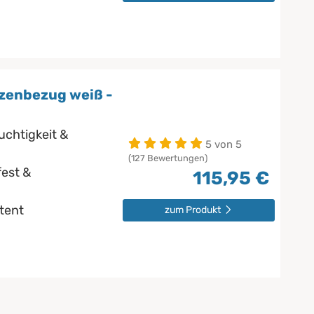
zenbezug weiß -
uchtigkeit &
5 von 5
(127 Bewertungen)
est &
115,95 €
stent
zum Produkt