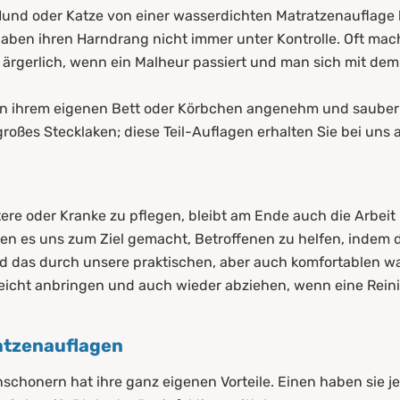
e Hund oder Katze von einer wasserdichten Matratzenauflag
aben ihren Harndrang nicht immer unter Kontrolle. Oft mach
 es ärgerlich, wenn ein Malheur passiert und man sich mit 
 in ihrem eigenen Bett oder Körbchen angenehm und sauber
roßes Stecklaken; diese Teil-Auflagen erhalten Sie bei uns
tere oder Kranke zu pflegen, bleibt am Ende auch die Arbeit
n es uns zum Ziel gemacht, Betroffenen zu helfen, indem di
d das durch unsere praktischen, aber auch komfortablen w
leicht anbringen und auch wieder abziehen, wenn eine Rein
atzenauflagen
schonern hat ihre ganz eigenen Vorteile. Einen haben sie j