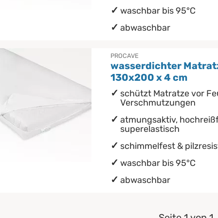
waschbar bis 95°C
abwaschbar
PROCAVE
wasserdichter Matrat
130x200 x 4 cm
schützt Matratze vor Fe
Verschmutzungen
atmungsaktiv, hochreißf
superelastisch
schimmelfest & pilzresi
waschbar bis 95°C
abwaschbar
Seite 1 von 1