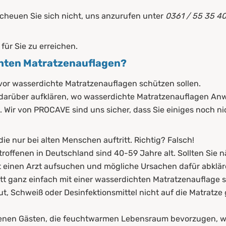
scheuen Sie sich nicht, uns anzurufen unter
0361 / 55 35 4
für Sie zu erreichen.
chten Matratzenauflagen?
r & wasserdichten Matratzenauflagen
ovor wasserdichte Matratzenauflagen schützen sollen.
arüber aufklären, wo wasserdichte Matratzenauflagen Anw
gen als Schutz vor Flüssigkeiten
Wir von PROCAVE sind uns sicher, dass Sie einiges noch ni
asserdichten Matratzenauflagen
die nur bei alten Menschen auftritt. Richtig? Falsch!
offenen in Deutschland sind 40-59 Jahre alt. Sollten Sie 
rst einen Arzt aufsuchen und mögliche Ursachen dafür abklä
ett ganz einfach mit einer wasserdichten Matratzenauflage sc
ut, Schweiß oder Desinfektionsmittel nicht auf die Matratze
nen Gästen, die feuchtwarmen Lebensraum bevorzugen, wi