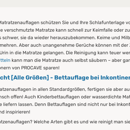
ht [Alle Größen] - Bettauflage bei Inkontinenz
tratzenauflagen schützen Sie und Ihre Schlafunterlage vor 
chten Matratzenauflagen?
e verschmutzte Matratze kann schnell zur Keimfalle oder z
 es schwer, sie da wieder herauszubekommen. Keime und Mi
mehren. Aber auch unangenehme Gerüche können mit der Z
Urin in die Matratze gelangen. Die Reinigung kann teuer wer
tteln
kann man die Matratze auch selbst säubern – aber ga
onern von PROCAVE sparen!
ht [Alle Größen] - Bettauflage bei Inkontine
atzenauflagen in allen Standardgrößen, fertigen sie aber 
unsch offen! Auch Kinderbettauflagen oder wasserdichte Ma
atzenauflagen
liefern lassen. Denn Bettauflagen sind nicht nur bei Inkon
d inspirieren!
ten Matratzenauflagen
atzenauflagen? Welche Arten gibt es und wie reinigt man si
rtiment