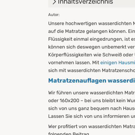
Inhaltsverzeichnis
Autor:
1.
Matratzenauflagen wasserdic
Unsere hochwertigen wasserdichten Ma
2.
Wer profitiert von wasserdi
auf die Matratze gelangen können. Ein
Flüssigkeit einmal eingedrungen, ist
2.1
Inkontinente
können sich deswegen unbemerkt ver
2.2
Schwangere
Körperflüssigkeiten wie Schweiß oder 
vornehmen lassen. Mit
einigen Hausmi
2.3
Kinder & Babys
sich mit wasserdichten Matratzensch
Matratzenauflagen wasserdic
2.4
Haustiere
2.5
Kranken- und Altenpfleger
Wir führen unsere wasserdichten Matr
oder 160x200 – bei uns bleibt kein W
3.
Vorteile wasserdichter Matr
sich von uns ganz bequem nach Hause 
Lassen Sie sich von uns informieren un
4.
Anwendung von wasserdich
Wer profitiert von wasserdichten Matr
5.
Diese Arten haben wir im So
folgenden Beitrag.