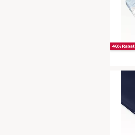
Chinesische Organuhr
Babymatratzen
Die beste Schlafposition finden
Antidekubitusmatratzen
Die besten Sommerbettdecken
48% Rabat
Pflegematratzen
Die richtige Matratze kaufen
Matratzen nach Maß