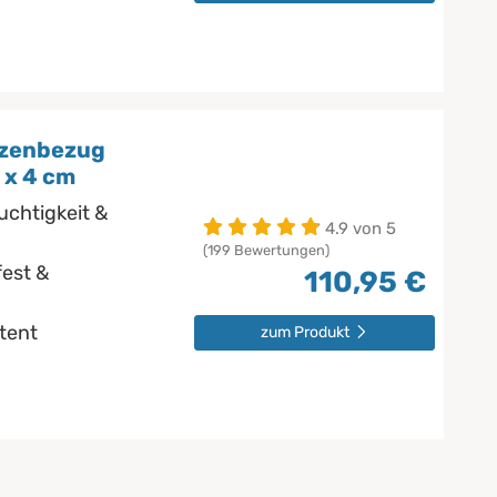
tzenbezug
 x 4 cm
uchtigkeit &
4.9 von 5
(199 Bewertungen)
est &
110,95 €
stent
zum Produkt