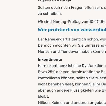
5.1
Stecklaken
Sollten doch noch Fragen offen sein, 
zu schreiben.
5.2
Matratzenbezüge
Wir sind Montag-Freitag von 10-17 Uhr 
5.3
Auflagen
Wer profitiert von wasserdi
6.
Unterschied zwischen Toppe
Der Name erklärt eigentlich schon, w
Dennoch möchten wir Sie umfassend d
7.
Wasserdichte Matratzenaufla
Mensch und Tier davon haben können. 
8.
Pflege und Reinigung von w
Inkontinente
Harninkontinenz ist eine Dysfunktion, 
8.1
Auslüften
Etwa 25% der von Harninkontinenz Betr
8.2
Waschen
kontrollieren können, sollten Sie zue
nicht beheben lässt, können Sie Ihr B
9.
Zusammenfassung
aber auch andere Flüssigkeiten wie Bl
bleibt.
Milben, Keimen und anderen ungebete