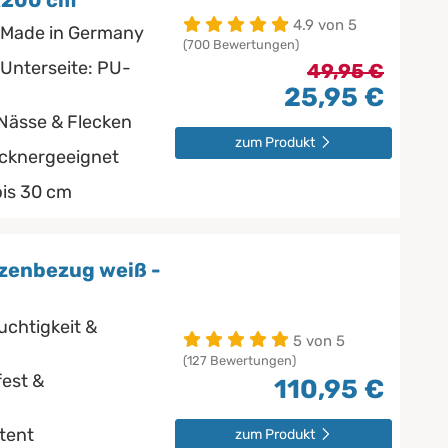
0x200 cm
4.9 von 5
 Made in Germany
(700 Bewertungen)
 Unterseite: PU-
49,95 €
25,95 €
 Nässe & Flecken
zum Produkt
ocknergeeignet
bis 30 cm
zenbezug weiß -
uchtigkeit &
5 von 5
(127 Bewertungen)
est &
110,95 €
stent
zum Produkt