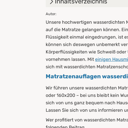
Inhaltsverzeichnis
Autor:
1.
Matratzenauflagen wasserdic
Unsere hochwertigen wasserdichten Ma
2.
Wer profitiert von wasserdi
auf die Matratze gelangen können. Ein
Flüssigkeit einmal eingedrungen, ist
2.1
Inkontinente
können sich deswegen unbemerkt ver
2.2
Schwangere
Körperflüssigkeiten wie Schweiß oder 
vornehmen lassen. Mit
einigen Hausmi
2.3
Kinder & Babys
sich mit wasserdichten Matratzensch
Matratzenauflagen wasserdic
2.4
Haustiere
2.5
Kranken- und Altenpfleger
Wir führen unsere wasserdichten Matr
oder 160x200 – bei uns bleibt kein W
3.
Vorteile wasserdichter Matr
sich von uns ganz bequem nach Hause 
Lassen Sie sich von uns informieren un
4.
Anwendung von wasserdich
Wer profitiert von wasserdichten Matr
5.
Diese Arten haben wir im So
folgenden Beitrag.