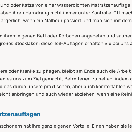
e Hund oder Katze von einer wasserdichten Matratzenauflag
aben ihren Harndrang nicht immer unter Kontrolle. Oft mach
 es ärgerlich, wenn ein Malheur passiert und man sich mit 
 in ihrem eigenen Bett oder Körbchen angenehm und sauber
roßes Stecklaken; diese Teil-Auflagen erhalten Sie bei uns
tere oder Kranke zu pflegen, bleibt am Ende auch die Arbeit
n es uns zum Ziel gemacht, Betroffenen zu helfen, indem di
d das durch unsere praktischen, aber auch komfortablen w
leicht anbringen und auch wieder abziehen, wenn eine Rein
atzenauflagen
schonern hat ihre ganz eigenen Vorteile. Einen haben sie j