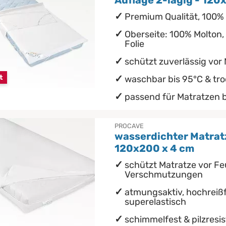
Auflage 2-lagig - 12
Premium Qualität, 100%
Oberseite: 100% Molton,
Folie
schützt zuverlässig vor
t
waschbar bis 95°C & tr
passend für Matratzen 
PROCAVE
wasserdichter Matrat
120x200 x 4 cm
schützt Matratze vor Fe
Verschmutzungen
atmungsaktiv, hochreißf
superelastisch
schimmelfest & pilzresi