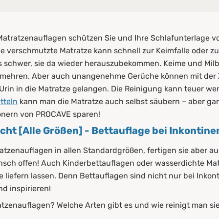
ht [Alle Größen] - Bettauflage bei Inkontinenz
tratzenauflagen schützen Sie und Ihre Schlafunterlage vor 
chten Matratzenauflagen?
e verschmutzte Matratze kann schnell zur Keimfalle oder z
 es schwer, sie da wieder herauszubekommen. Keime und Mi
mehren. Aber auch unangenehme Gerüche können mit der Z
Urin in die Matratze gelangen. Die Reinigung kann teuer wer
tteln
kann man die Matratze auch selbst säubern – aber ga
onern von PROCAVE sparen!
ht [Alle Größen] - Bettauflage bei Inkontine
atzenauflagen in allen Standardgrößen, fertigen sie aber 
unsch offen! Auch Kinderbettauflagen oder wasserdichte Ma
atzenauflagen
liefern lassen. Denn Bettauflagen sind nicht nur bei Inkon
d inspirieren!
ten Matratzenauflagen
atzenauflagen? Welche Arten gibt es und wie reinigt man si
rtiment