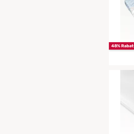
Chinesische Organuhr
Babymatratzen
Die beste Schlafposition finden
Antidekubitusmatratzen
Die besten Sommerbettdecken
Pflegematratzen
48% Rabat
Die richtige Matratze kaufen
Matratzen nach Maß