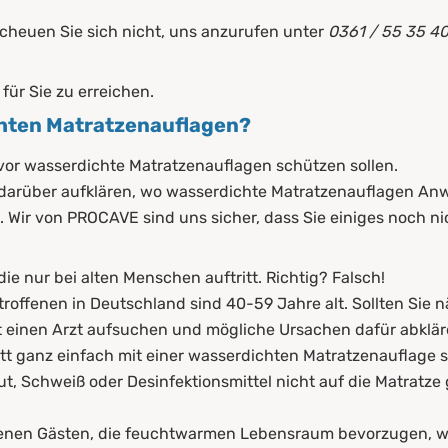
scheuen Sie sich nicht, uns anzurufen unter
0361 / 55 35 4
für Sie zu erreichen.
chten Matratzenauflagen?
r & wasserdichten Matratzenauflagen
ovor wasserdichte Matratzenauflagen schützen sollen.
arüber aufklären, wo wasserdichte Matratzenauflagen Anw
gen als Schutz vor Flüssigkeiten
Wir von PROCAVE sind uns sicher, dass Sie einiges noch ni
asserdichten Matratzenauflagen
die nur bei alten Menschen auftritt. Richtig? Falsch!
offenen in Deutschland sind 40-59 Jahre alt. Sollten Sie 
rst einen Arzt aufsuchen und mögliche Ursachen dafür abklä
ett ganz einfach mit einer wasserdichten Matratzenauflage sc
ut, Schweiß oder Desinfektionsmittel nicht auf die Matratze
nen Gästen, die feuchtwarmen Lebensraum bevorzugen, wi