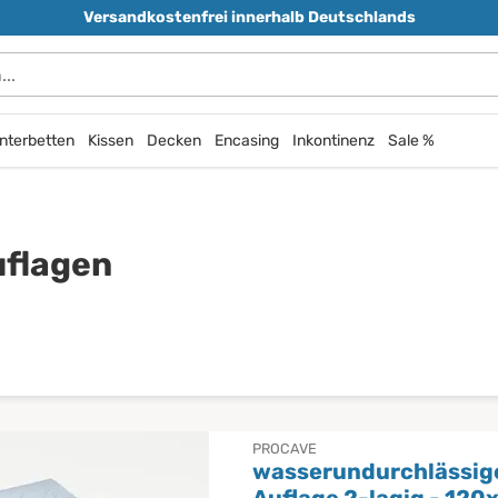
Versandkostenfrei innerhalb Deutschlands
durchsuchen
nterbetten
Kissen
Decken
Encasing
Inkontinenz
Sale %
uflagen
PROCAVE
wasserundurchlässig