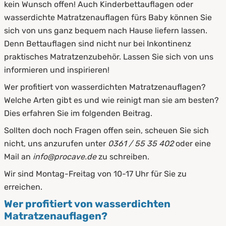
5.3
Auflagen
kein Wunsch offen! Auch Kinderbettauflagen oder
wasserdichte Matratzenauflagen fürs Baby können Sie
6.
Unterschied zwischen Topper &
sich von uns ganz bequem nach Hause liefern lassen.
wasserdichten Matratzenauflagen
Denn Bettauflagen sind nicht nur bei Inkontinenz
7.
Wasserdichte Matratzenauflagen als Schutz
praktisches Matratzenzubehör. Lassen Sie sich von uns
vor Flüssigkeiten
informieren und inspirieren!
Wer profitiert von wasserdichten Matratzenauflagen?
8.
Pflege und Reinigung von wasserdichten
Welche Arten gibt es und wie reinigt man sie am besten?
Matratzenauflagen
Dies erfahren Sie im folgenden Beitrag.
8.1
Auslüften
Sollten doch noch Fragen offen sein, scheuen Sie sich
nicht, uns anzurufen unter
0361 / 55 35 402
oder eine
8.2
Waschen
Mail an
info@procave.de
zu schreiben.
9.
Zusammenfassung
Wir sind Montag-Freitag von 10-17 Uhr für Sie zu
erreichen.
Wer profitiert von wasserdichten
Matratzenauflagen?