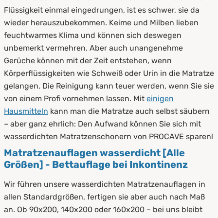
2.1
Inkontinente
Flüssigkeit einmal eingedrungen, ist es schwer, sie da
2.2
Schwangere
wieder herauszubekommen. Keime und Milben lieben
feuchtwarmes Klima und können sich deswegen
2.3
Kinder & Babys
unbemerkt vermehren. Aber auch unangenehme
Gerüche können mit der Zeit entstehen, wenn
2.4
Haustiere
Körperflüssigkeiten wie Schweiß oder Urin in die Matratze
2.5
Kranken- und Altenpfleger
gelangen. Die Reinigung kann teuer werden, wenn Sie sie
von einem Profi vornehmen lassen. Mit
einigen
3.
Vorteile wasserdichter Matratzenauflagen
Hausmitteln
kann man die Matratze auch selbst säubern
4.
Anwendung von wasserdichten
– aber ganz ehrlich: Den Aufwand können Sie sich mit
Matratzenauflagen
wasserdichten Matratzenschonern von PROCAVE sparen!
Matratzenauflagen wasserdicht [Alle
5.
Diese Arten haben wir im Sortiment
Größen] - Bettauflage bei Inkontinenz
5.1
Stecklaken
Wir führen unsere wasserdichten Matratzenauflagen in
allen Standardgrößen, fertigen sie aber auch nach Maß
5.2
Matratzenbezüge
an. Ob 90x200, 140x200 oder 160x200 – bei uns bleibt