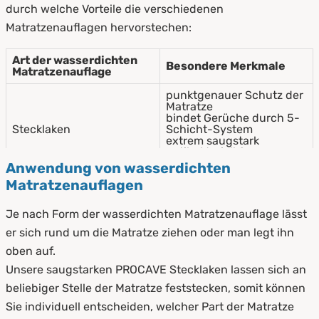
durch welche Vorteile die verschiedenen
Matratzenauflagen hervorstechen:
Art der wasserdichten
Besondere Merkmale
Matratzenauflage
punktgenauer Schutz der
Matratze
bindet Gerüche durch 5-
Stecklaken
Schicht-System
extrem saugstark
antibakteriell &
milbendicht
Anwendung von wasserdichten
Matratzenauflagen
atmungsaktiv,
hochreißfest &
superelastisch
Je nach Form der wasserdichten Matratzenauflage lässt
Matratzenbezüge
schimmelfest &
er sich rund um die Matratze ziehen oder man legt ihn
pilzresistent
waschbar bis 95°C
oben auf.
abwaschbar
Unsere saugstarken PROCAVE Stecklaken lassen sich an
sehr saugfähig &
beliebiger Stelle der Matratze feststecken, somit können
Auflagen
schnelltrocknend
absolut geräuscharm
Sie individuell entscheiden, welcher Part der Matratze