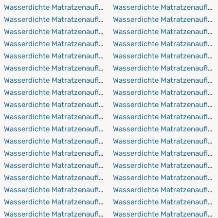
Pflegehinweisen des jeweiligen Produktes.
Wasserdichte Matratzenauflagen 60x190 cm
Wasserdichte Matratzenauflag
Wasserdichte Matratzenauflagen 60x200 cm
Wasserdichte Matratzenaufla
Wasserdichte Matratzenauflagen 60x210 cm
Wasserdichte Matratzenauflag
Wasserdichte Matratzenauflagen 60x220 cm
Wasserdichte Matratzenaufla
Wasserdichte Matratzenauflagen 70x140 cm
Wasserdichte Matratzenauflag
Wasserdichte Matratzenauflagen 70x160 cm
Wasserdichte Matratzenaufla
Wasserdichte Matratzenauflagen 70x190 cm
Wasserdichte Matratzenauflag
Wasserdichte Matratzenauflagen 70x200 cm
Wasserdichte Matratzenaufla
Wasserdichte Matratzenauflagen 70x210 cm
Wasserdichte Matratzenauflag
Wasserdichte Matratzenauflagen 70x220 cm
Wasserdichte Matratzenaufla
Wasserdichte Matratzenauflagen 75x90 cm
Wasserdichte Matratzenauflag
Wasserdichte Matratzenauflagen 75x150 cm
Wasserdichte Matratzenaufla
Wasserdichte Matratzenauflagen 80x160 cm
Wasserdichte Matratzenauflag
Wasserdichte Matratzenauflagen 80x190 cm
Wasserdichte Matratzenaufla
Wasserdichte Matratzenauflagen 80x200 cm
Wasserdichte Matratzenauflag
Wasserdichte Matratzenauflagen 80x210 cm
Wasserdichte Matratzenaufla
Wasserdichte Matratzenauflagen 80x220 cm
Wasserdichte Matratzenauflag
Wasserdichte Matratzenauflagen 90x150 cm
Wasserdichte Matratzenaufla