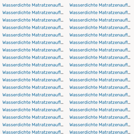
Wasserdichte Matratzenauflagen 90x190 cm
Wasserdichte Matratzenauflag
Wasserdichte Matratzenauflagen 90x200 cm
Wasserdichte Matratzenaufla
Wasserdichte Matratzenauflagen 90x210 cm
Wasserdichte Matratzenauflag
Wasserdichte Matratzenauflagen 90x220 cm
Wasserdichte Matratzenaufla
Wasserdichte Matratzenauflagen 100x150 cm
Wasserdichte Matratzenaufla
Wasserdichte Matratzenauflagen 100x190 cm
Wasserdichte Matratzenaufla
Wasserdichte Matratzenauflagen 100x200 cm
Wasserdichte Matratzenaufla
Wasserdichte Matratzenauflagen 100x210 cm
Wasserdichte Matratzenaufla
Wasserdichte Matratzenauflagen 100x220 cm
Wasserdichte Matratzenauflag
Wasserdichte Matratzenauflagen 110x190 cm
Wasserdichte Matratzenaufla
Wasserdichte Matratzenauflagen 110x200 cm
Wasserdichte Matratzenauflag
Wasserdichte Matratzenauflagen 110x210 cm
Wasserdichte Matratzenaufla
Wasserdichte Matratzenauflagen 110x220 cm
Wasserdichte Matratzenaufla
Wasserdichte Matratzenauflagen 120x190 cm
Wasserdichte Matratzenaufla
Wasserdichte Matratzenauflagen 120x200 cm
Wasserdichte Matratzenaufla
Wasserdichte Matratzenauflagen 120x210 cm
Wasserdichte Matratzenaufla
Wasserdichte Matratzenauflagen 120x220 cm
Wasserdichte Matratzenaufla
Wasserdichte Matratzenauflagen 130x190 cm
Wasserdichte Matratzenaufla