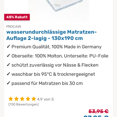
Chinesische Organuhr
Babymatratzen
48% Rabatt
Die beste Schlafposition finden
PROCAVE
Antidekubitusmatratzen
wasserundurchlässige Matratzen-
Die besten Sommerbettdecken
Auflage 2-lagig - 130x190 cm
Pflegematratzen
Premium Qualität, 100% Made in Germany
Die richtige Matratze kaufen
Matratzen nach Maß
Oberseite: 100% Molton, Unterseite: PU-Folie
schützt zuverlässig vor Nässe & Flecken
waschbar bis 95°C & trocknergeeignet
passend für Matratzen bis 30 cm
4.9 von 5
(700 Bewertungen)
53,95 €