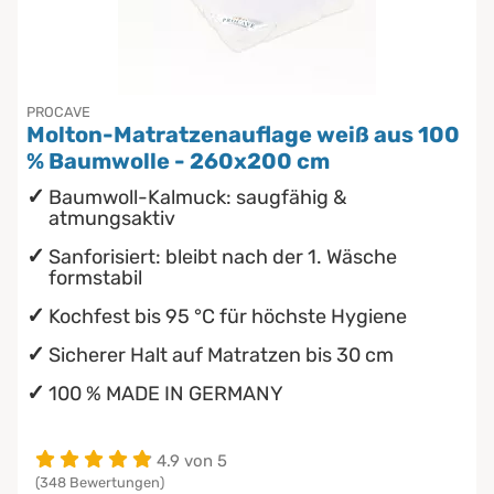
Chinesische Organuhr
Die beste Schlafposition finden
PROCAVE
Molton-Matratzenauflage weiß aus 100
Die besten Sommerbettdecken
% Baumwolle - 260x200 cm
Baumwoll-Kalmuck: saugfähig &
Die richtige Matratze kaufen
atmungsaktiv
Sanforisiert: bleibt nach der 1. Wäsche
formstabil
Kochfest bis 95 °C für höchste Hygiene
Sicherer Halt auf Matratzen bis 30 cm
100 % MADE IN GERMANY
4.9 von 5
(348 Bewertungen)