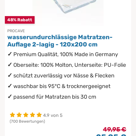
Chinesische Organuhr
Babymatratzen
48% Rabatt
Die beste Schlafposition finden
Antidekubitusmatratzen
PROCAVE
wasserundurchlässige Matratzen-
Die besten Sommerbettdecken
Pflegematratzen
Auflage 2-lagig - 120x200 cm
Premium Qualität, 100% Made in Germany
Die richtige Matratze kaufen
Matratzen nach Maß
Oberseite: 100% Molton, Unterseite: PU-Folie
schützt zuverlässig vor Nässe & Flecken
waschbar bis 95°C & trocknergeeignet
passend für Matratzen bis 30 cm
4.9 von 5
(700 Bewertungen)
49,95 €