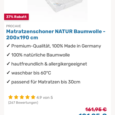
Chinesische Organuhr
Babymatratzen
37% Rabatt
Die beste Schlafposition finden
Antidekubitusmatratzen
PROCAVE
Matratzenschoner NATUR Baumwolle -
Die besten Sommerbettdecken
Pflegematratzen
200x190 cm
Premium-Qualität, 100% Made in Germany
Die richtige Matratze kaufen
Matratzen nach Maß
100% natürliche Baumwolle
hautfreundlich & allergikergeeignet
waschbar bis 60°C
passend für Matratzen bis 30cm
4.9 von 5
(267 Bewertungen)
161,95 €