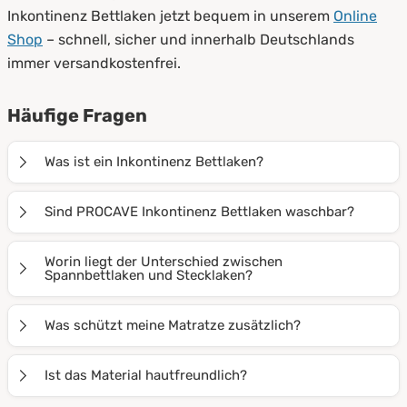
Inkontinenz Bettlaken jetzt bequem in unserem
Online
Shop
– schnell, sicher und innerhalb Deutschlands
immer versandkostenfrei.
Häufige Fragen
Was ist ein Inkontinenz Bettlaken?
Ein Inkontinenz Bettlaken ist ein wasserdichtes
Sind PROCAVE Inkontinenz Bettlaken waschbar?
Spannbettlaken oder Stecklaken, das die Matratze vor
Feuchtigkeit, Flecken und Verunreinigungen schützt –
Ja, alle PROCAVE Inkontinenz Bettlaken sind mehrfach
Worin liegt der Unterschied zwischen
besonders bei Inkontinenz oder im Pflegebereich.
waschbar, formstabil und behalten ihre wasserdichte
Spannbettlaken und Stecklaken?
Funktion auch nach vielen Wäschen.
Spannbettlaken haben einen Gummizug, sitzen straff
Was schützt meine Matratze zusätzlich?
und verrutschen nicht. Stecklaken werden unter die
Matratze gesteckt, sind flexibel einsetzbar und leicht
Zusätzlich zu Inkontinenz Bettlaken können Sie
Ist das Material hautfreundlich?
zu wechseln.
Matratzenschoner
,
Matratzenauflagen
oder