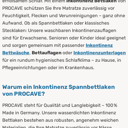
erholsamen Schlaf. Mit einem
Inkontinenz Bettlaken
von
PROCAVE schützen Sie Ihre Matratze zuverlässig vor
Feuchtigkeit, Flecken und Verunreinigungen – ganz ohne
Aufwand. Ob als Spannbettlaken oder klassisches
Stecklaken: Unsere waschbaren Inkontinenzauflagen
sind für Erwachsene, Senioren oder Kinder ideal geeignet
und sorgen gemeinsam mit passender
Inkontinenz
Bettwäsche
,
Bettauflagen
oder
Inkontinenzunterlagen
für ein rundum hygienisches Schlafklima – zu Hause, in
Pflegeeinrichtungen oder im Krankenhaus.
Warum ein Inkontinenz Spannbettlaken
von PROCAVE?
PROCAVE steht für Qualität und Langlebigkeit – 100 %
Made in Germany. Unsere wasserdichten Inkontinenz
Bettlaken bestehen aus robusten, angenehm weichen
Materialien, die Ihre Matratze zuverlässig vor Nässe