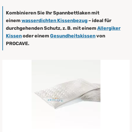
Kombinieren Sie Ihr Spannbettlaken mit
einem
wasserdichten Kissenbezug
– ideal für
durchgehenden Schutz, z. B. mit einem
Allergiker
Kissen
oder einem
Gesundheitskissen
von
PROCAVE.