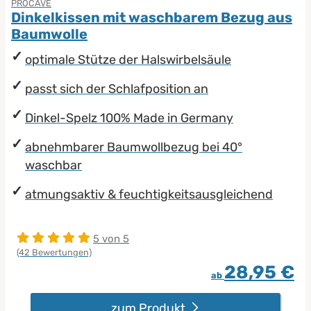
PROCAVE
Dinkelkissen mit waschbarem Bezug aus
Baumwolle
optimale Stütze der Halswirbelsäule
passt sich der Schlafposition an
Dinkel-Spelz 100% Made in Germany
abnehmbarer Baumwollbezug bei 40°
waschbar
atmungsaktiv & feuchtigkeitsausgleichend
5 von 5
(42 Bewertungen)
28,95 €
ab
zum Produkt