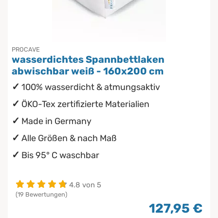
Chinesische Organuhr
Babymatratzen
wasserdichte Matratzenschoner
Die beste Schlafposition finden
Antidekubitusmatratzen
PROCAVE
wasserdichtes Spannbettlaken
Die besten Sommerbettdecken
Pflegematratzen
abwischbar weiß - 160x200 cm
100% wasserdicht & atmungsaktiv
Die richtige Matratze kaufen
Matratzen nach Maß
ÖKO-Tex zertifizierte Materialien
Made in Germany
Alle Größen & nach Maß
Bis 95° C waschbar
4.8 von 5
(19 Bewertungen)
127,95 €