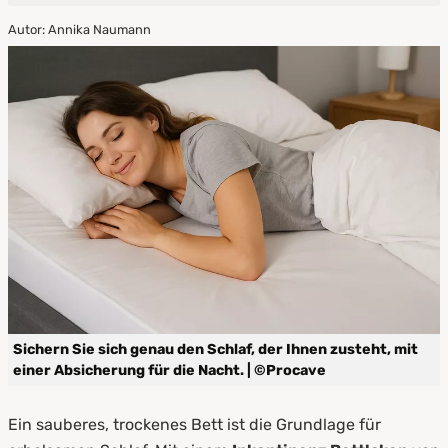
Autor: Annika Naumann
1.
Warum ein Inkontinenz Spannbettlaken von
PROCAVE?
2.
Spannbettlaken oder Stecklaken? Die
Unterschiede im Überblick
3.
Waschbare Inkontinenz Bettlaken –
Pflegeleicht & hygienisch
4.
Die richtige Größe für jedes Bett
5.
Jetzt sorglos schlafen – mit PROCAVE
Sichern Sie sich genau den Schlaf, der Ihnen zusteht, mit
einer Absicherung für die Nacht. | ©Procave
Ein sauberes, trockenes Bett ist die Grundlage für