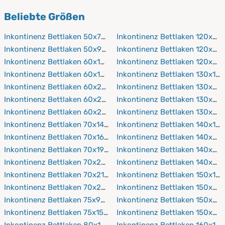
Encasing-Bezüge
verwenden.
PROCAVE verwendet geprüfte, hautfreundliche Stoffe,
Beliebte Größen
die sich angenehm anfühlen.
Inkontinenz Bettlaken 50x70 cm
Inkontinenz Bettlaken 120x20
Inkontinenz Bettlaken 50x90 cm
Inkontinenz Bettlaken 120x21
Inkontinenz Bettlaken 60x120 cm
Inkontinenz Bettlaken 120x22
Inkontinenz Bettlaken 60x190 cm
Inkontinenz Bettlaken 130x19
Inkontinenz Bettlaken 60x200 cm
Inkontinenz Bettlaken 130x20
Inkontinenz Bettlaken 60x210 cm
Inkontinenz Bettlaken 130x21
Inkontinenz Bettlaken 60x220 cm
Inkontinenz Bettlaken 130x22
Inkontinenz Bettlaken 70x140 cm
Inkontinenz Bettlaken 140x19
Inkontinenz Bettlaken 70x160 cm
Inkontinenz Bettlaken 140x20
Inkontinenz Bettlaken 70x190 cm
Inkontinenz Bettlaken 140x21
Inkontinenz Bettlaken 70x200 cm
Inkontinenz Bettlaken 140x22
Inkontinenz Bettlaken 70x210 cm
Inkontinenz Bettlaken 150x19
Inkontinenz Bettlaken 70x220 cm
Inkontinenz Bettlaken 150x20
Inkontinenz Bettlaken 75x90 cm
Inkontinenz Bettlaken 150x21
Inkontinenz Bettlaken 75x150 cm
Inkontinenz Bettlaken 150x22
Inkontinenz Bettlaken 80x160 cm
Inkontinenz Bettlaken 160x19