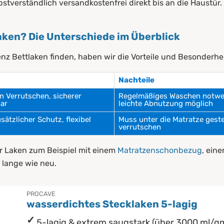
bstverständlich versandkostenfrei direkt bis an die Haustür.
ken? Die Unterschiede im Überblick
enz Bettlaken finden, haben wir die Vorteile und Besonderh
Nachteile
n Verrutschen, sicherer
Regelmäßiges Waschen notwen
ar
leichte Abnutzung möglich
sätzlicher Schutz, flexibel
Muss unter die Matratze gest
verrutschen
r Laken zum Beispiel mit einem
Matratzenschonbezug
, eine
e lange wie neu.
PROCAVE
wasserdichtes Stecklaken 5-lagig
5-lagig & extrem saugstark (über 3000 ml/q