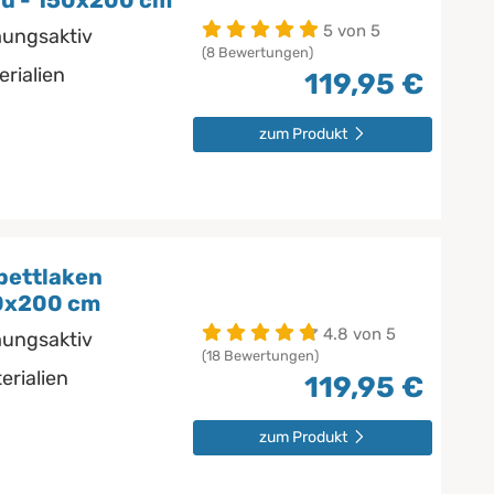
au - 150x200 cm
5 von 5
mungsaktiv
(8 Bewertungen)
erialien
119,95 €
zum Produkt
bettlaken
50x200 cm
4.8 von 5
mungsaktiv
(18 Bewertungen)
erialien
119,95 €
zum Produkt