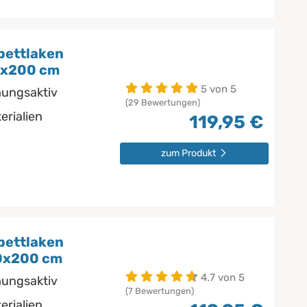
bettlaken
0x200 cm
5 von 5
mungsaktiv
(29 Bewertungen)
erialien
119,95 €
zum Produkt
bettlaken
50x200 cm
4.7 von 5
mungsaktiv
(7 Bewertungen)
erialien