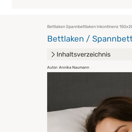
Bettlaken Spannbettlaken Inkontinenz 150x2
Bettlaken / Spannbet
Inhaltsverzeichnis
Autor: Annika Naumann
1.
Warum ein Inkontinenz Spa
2.
Spannbettlaken oder Steckl
3.
Waschbare Inkontinenz Bettl
4.
Die richtige Größe für jedes 
5.
Jetzt sorglos schlafen – m