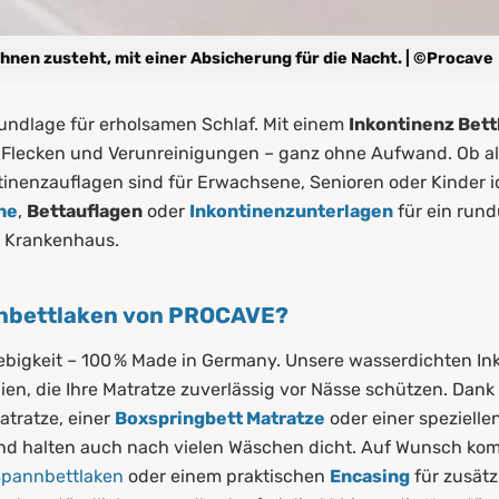
 Ihnen zusteht, mit einer Absicherung für die Nacht. | ©Procave
Grundlage für erholsamen Schlaf. Mit einem
Inkontinenz Bett
t, Flecken und Verunreinigungen – ganz ohne Aufwand. Ob a
inenzauflagen sind für Erwachsene, Senioren oder Kinder 
he
,
Bettauflagen
oder
Inkontinenzunterlagen
für ein rund
m Krankenhaus.
nnbettlaken von PROCAVE?
ebigkeit – 100 % Made in Germany. Unsere wasserdichten In
en, die Ihre Matratze zuverlässig vor Nässe schützen. Dank
atratze, einer
Boxspringbett Matratze
oder einer spezielle
nd halten auch nach vielen Wäschen dicht. Auf Wunsch kom
Spannbettlaken
oder einem praktischen
Encasing
für zusätz