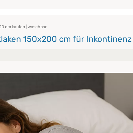
00 cm kaufen | waschbar
tlaken 150x200 cm für Inkontinenz
nnbettlaken von PROCAVE?
aken? Die Unterschiede im Überblick
aken – Pflegeleicht & hygienisch
Bett
it PROCAVE