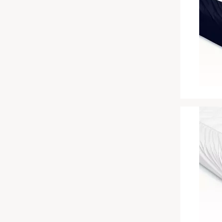
Chinesische Organuhr
wasserdichte Matratzenschoner
Babymatratzen
Die beste Schlafposition finden
Antidekubitusmatratzen
Die besten Sommerbettdecken
Pflegematratzen
Die richtige Matratze kaufen
Matratzen nach Maß