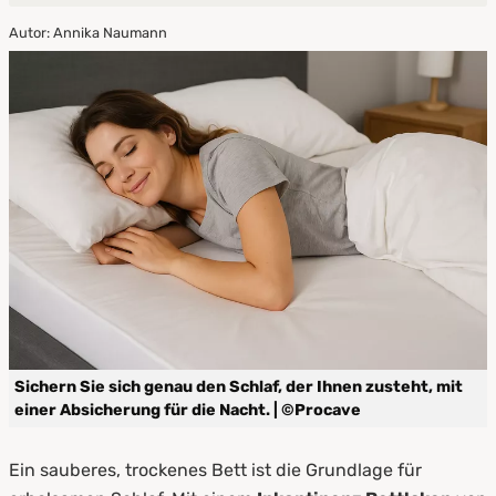
Autor: Annika Naumann
1.
Warum ein Inkontinenz Spannbettlaken von
PROCAVE?
2.
Spannbettlaken oder Stecklaken? Die
Unterschiede im Überblick
3.
Waschbare Inkontinenz Bettlaken –
Pflegeleicht & hygienisch
4.
Die richtige Größe für jedes Bett
5.
Jetzt sorglos schlafen – mit PROCAVE
Sichern Sie sich genau den Schlaf, der Ihnen zusteht, mit
einer Absicherung für die Nacht. | ©Procave
Ein sauberes, trockenes Bett ist die Grundlage für