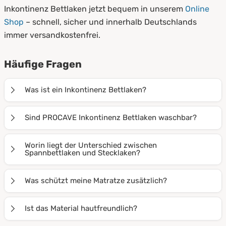
Inkontinenz Bettlaken jetzt bequem in unserem
Online
Shop
– schnell, sicher und innerhalb Deutschlands
immer versandkostenfrei.
Häufige Fragen
Was ist ein Inkontinenz Bettlaken?
Ein Inkontinenz Bettlaken ist ein wasserdichtes
Sind PROCAVE Inkontinenz Bettlaken waschbar?
Spannbettlaken oder Stecklaken, das die Matratze vor
Feuchtigkeit, Flecken und Verunreinigungen schützt –
Ja, alle PROCAVE Inkontinenz Bettlaken sind mehrfach
Worin liegt der Unterschied zwischen
besonders bei Inkontinenz oder im Pflegebereich.
waschbar, formstabil und behalten ihre wasserdichte
Spannbettlaken und Stecklaken?
Funktion auch nach vielen Wäschen.
Spannbettlaken haben einen Gummizug, sitzen straff
Was schützt meine Matratze zusätzlich?
und verrutschen nicht. Stecklaken werden unter die
Matratze gesteckt, sind flexibel einsetzbar und leicht
Zusätzlich zu Inkontinenz Bettlaken können Sie
Ist das Material hautfreundlich?
zu wechseln.
Matratzenschoner
,
Matratzenauflagen
oder