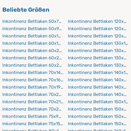
Encasing-Bezüge
verwenden.
PROCAVE verwendet geprüfte, hautfreundliche Stoffe,
Beliebte Größen
die sich angenehm anfühlen.
Inkontinenz Bettlaken 50x70 cm
Inkontinenz Bettlaken 120x20
Inkontinenz Bettlaken 50x90 cm
Inkontinenz Bettlaken 120x21
Inkontinenz Bettlaken 60x120 cm
Inkontinenz Bettlaken 120x22
Inkontinenz Bettlaken 60x190 cm
Inkontinenz Bettlaken 130x19
Inkontinenz Bettlaken 60x200 cm
Inkontinenz Bettlaken 130x20
Inkontinenz Bettlaken 60x210 cm
Inkontinenz Bettlaken 130x21
Inkontinenz Bettlaken 60x220 cm
Inkontinenz Bettlaken 130x22
Inkontinenz Bettlaken 70x140 cm
Inkontinenz Bettlaken 140x19
Inkontinenz Bettlaken 70x160 cm
Inkontinenz Bettlaken 140x20
Inkontinenz Bettlaken 70x190 cm
Inkontinenz Bettlaken 140x21
Inkontinenz Bettlaken 70x200 cm
Inkontinenz Bettlaken 140x22
Inkontinenz Bettlaken 70x210 cm
Inkontinenz Bettlaken 150x19
Inkontinenz Bettlaken 70x220 cm
Inkontinenz Bettlaken 150x20
Inkontinenz Bettlaken 75x90 cm
Inkontinenz Bettlaken 150x21
Inkontinenz Bettlaken 75x150 cm
Inkontinenz Bettlaken 150x22
Inkontinenz Bettlaken 80x160 cm
Inkontinenz Bettlaken 160x19