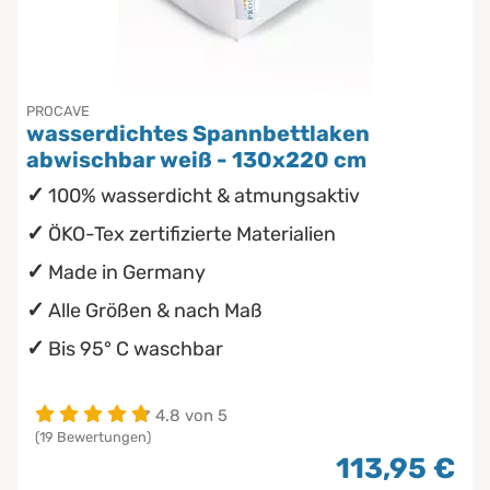
Chinesische Organuhr
wasserdichte Matratzenschoner
Babymatratzen
Die beste Schlafposition finden
PROCAVE
Antidekubitusmatratzen
wasserdichtes Spannbettlaken
Die besten Sommerbettdecken
abwischbar weiß - 130x220 cm
Pflegematratzen
100% wasserdicht & atmungsaktiv
Die richtige Matratze kaufen
Matratzen nach Maß
ÖKO-Tex zertifizierte Materialien
Made in Germany
Alle Größen & nach Maß
Bis 95° C waschbar
4.8 von 5
(19 Bewertungen)
113,95 €