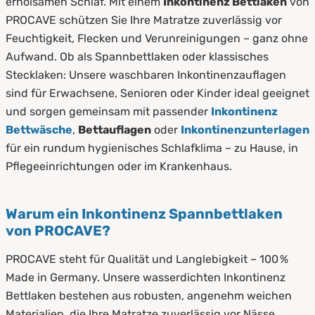
erholsamen Schlaf. Mit einem
Inkontinenz Bettlaken
von
PROCAVE schützen Sie Ihre Matratze zuverlässig vor
Feuchtigkeit, Flecken und Verunreinigungen – ganz ohne
Aufwand. Ob als Spannbettlaken oder klassisches
Stecklaken: Unsere waschbaren Inkontinenzauflagen
sind für Erwachsene, Senioren oder Kinder ideal geeignet
und sorgen gemeinsam mit passender
Inkontinenz
Bettwäsche
,
Bettauflagen
oder
Inkontinenzunterlagen
für ein rundum hygienisches Schlafklima – zu Hause, in
Pflegeeinrichtungen oder im Krankenhaus.
Warum ein Inkontinenz Spannbettlaken
von PROCAVE?
PROCAVE steht für Qualität und Langlebigkeit – 100 %
Made in Germany. Unsere wasserdichten Inkontinenz
Bettlaken bestehen aus robusten, angenehm weichen
Materialien, die Ihre Matratze zuverlässig vor Nässe