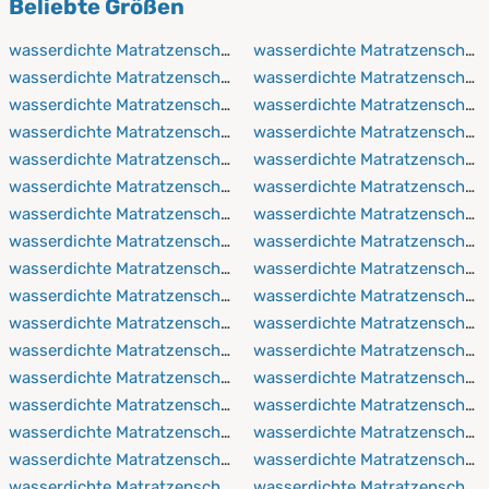
Beliebte Größen
wasserdichte Matratzenschoner 50x70 cm
wasserdichte Matratzenschon
wasserdichte Matratzenschoner 50x90 cm
wasserdichte Matratzenschon
wasserdichte Matratzenschoner 50x100 cm
wasserdichte Matratzenschon
wasserdichte Matratzenschoner 60x120 cm
wasserdichte Matratzenschon
wasserdichte Matratzenschoner 60x190 cm
wasserdichte Matratzenschon
wasserdichte Matratzenschoner 60x200 cm
wasserdichte Matratzenschon
wasserdichte Matratzenschoner 60x210 cm
wasserdichte Matratzenschon
wasserdichte Matratzenschoner 60x220 cm
wasserdichte Matratzenschon
wasserdichte Matratzenschoner 70x140 cm
wasserdichte Matratzenschon
wasserdichte Matratzenschoner 70x160 cm
wasserdichte Matratzenschon
wasserdichte Matratzenschoner 70x190 cm
wasserdichte Matratzenschon
wasserdichte Matratzenschoner 70x200 cm
wasserdichte Matratzenschon
wasserdichte Matratzenschoner 70x210 cm
wasserdichte Matratzenschon
wasserdichte Matratzenschoner 70x220 cm
wasserdichte Matratzenschon
wasserdichte Matratzenschoner 75x90 cm
wasserdichte Matratzenschon
wasserdichte Matratzenschoner 75x150 cm
wasserdichte Matratzenschon
wasserdichte Matratzenschoner 80x160 cm
wasserdichte Matratzenschon