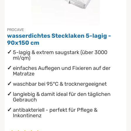
Chinesische Organuhr
Die beste Schlafposition finden
PROCAVE
wasserdichtes Stecklaken 5-lagig -
Die besten Sommerbettdecken
90x150 cm
5-lagig & extrem saugstark (über 3000
Die richtige Matratze kaufen
ml/qm)
einfaches Auflegen und Fixieren auf der
Matratze
waschbar bei 95°C & trocknergeeignet
langlebig & damit ideal für den täglichen
Gebrauch
antibakteriell - perfekt für Pflege &
Inkontinenz