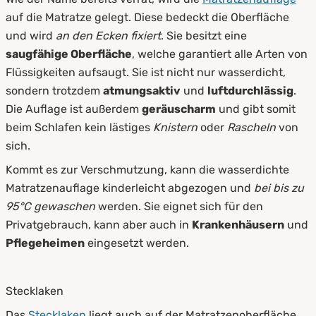
auf die Matratze gelegt. Diese bedeckt die Oberfläche
und wird
an den Ecken fixiert
. Sie besitzt eine
saugfähige
Oberfläche
, welche garantiert alle Arten von
Flüssigkeiten aufsaugt. Sie ist nicht nur wasserdicht,
sondern trotzdem
atmungsaktiv
und
luftdurchlässig
.
Die Auflage ist außerdem
geräuscharm
und gibt somit
beim Schlafen kein lästiges
Knistern
oder
Rascheln
von
sich.
Kommt es zur Verschmutzung, kann die wasserdichte
Matratzenauflage kinderleicht abgezogen und
bei bis zu
95°C gewaschen
werden. Sie eignet sich für den
Privatgebrauch, kann aber auch in
Krankenhäusern
und
Pflegeheimen
eingesetzt werden.
Stecklaken
Das
Stecklaken
liegt auch auf der Matratzenoberfläche