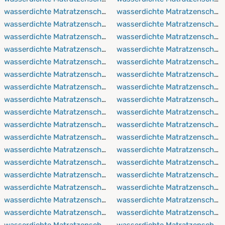
wasserdichte Matratzenschoner 80x190 cm
wasserdichte Matratzenschon
wasserdichte Matratzenschoner 80x200 cm
wasserdichte Matratzenschon
wasserdichte Matratzenschoner 80x210 cm
wasserdichte Matratzenschon
wasserdichte Matratzenschoner 80x220 cm
wasserdichte Matratzenschon
wasserdichte Matratzenschoner 90x150 cm
wasserdichte Matratzenschon
wasserdichte Matratzenschoner 90x190 cm
wasserdichte Matratzenschon
wasserdichte Matratzenschoner 90x200 cm
wasserdichte Matratzenschon
wasserdichte Matratzenschoner 90x210 cm
wasserdichte Matratzenschon
wasserdichte Matratzenschoner 90x220 cm
wasserdichte Matratzenschon
wasserdichte Matratzenschoner 100x150 cm
wasserdichte Matratzenschon
wasserdichte Matratzenschoner 100x190 cm
wasserdichte Matratzenscho
wasserdichte Matratzenschoner 100x200 cm
wasserdichte Matratzenschon
wasserdichte Matratzenschoner 100x210 cm
wasserdichte Matratzenschon
wasserdichte Matratzenschoner 100x220 cm
wasserdichte Matratzenschon
wasserdichte Matratzenschoner 110x190 cm
wasserdichte Matratzenschon
wasserdichte Matratzenschoner 110x200 cm
wasserdichte Matratzenschon
wasserdichte Matratzenschoner 110x210 cm
wasserdichte Matratzenschon
wasserdichte Matratzenschoner 110x220 cm
wasserdichte Matratzenschon