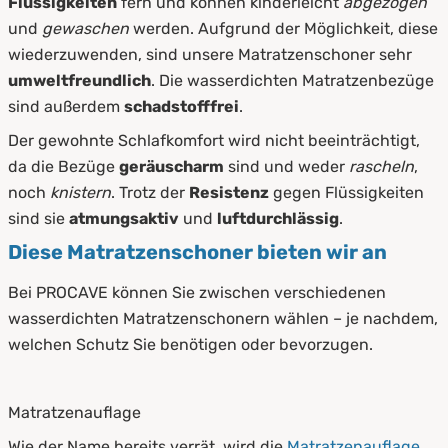
Flüssigkeiten
fern und können kinderleicht
abgezogen
und
gewaschen
werden. Aufgrund der Möglichkeit, diese
wiederzuwenden, sind unsere Matratzenschoner sehr
umweltfreundlich
. Die wasserdichten Matratzenbezüge
sind außerdem
schadstofffrei
.
Der gewohnte Schlafkomfort wird nicht beeinträchtigt,
da die Bezüge
geräuscharm
sind und weder
rascheln
,
noch
knistern
. Trotz der
Resistenz
gegen Flüssigkeiten
sind sie
atmungsaktiv
und
luftdurchlässig
.
Diese Matratzenschoner bieten wir an
Bei PROCAVE können Sie zwischen verschiedenen
wasserdichten Matratzenschonern wählen – je nachdem,
welchen Schutz Sie benötigen oder bevorzugen.
Matratzenauflage
Wie der Name bereits verrät, wird die
Matratzenauflage