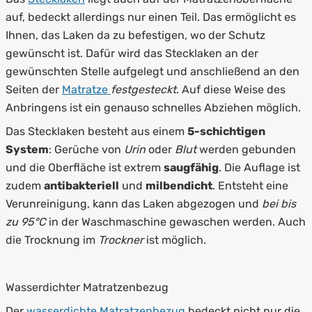
auf, bedeckt allerdings nur einen Teil. Das ermöglicht es
Ihnen, das Laken da zu befestigen, wo der Schutz
gewünscht ist. Dafür wird das Stecklaken an der
gewünschten Stelle aufgelegt und anschließend an den
Seiten der
Matratze
festgesteckt
. Auf diese Weise des
Anbringens ist ein genauso schnelles Abziehen möglich.
Das Stecklaken besteht aus einem
5-schichtigen
System
: Gerüche von
Urin
oder
Blut
werden gebunden
und die Oberfläche ist extrem
saugfähig
. Die Auflage ist
zudem
antibakteriell
und
milbendicht
. Entsteht eine
Verunreinigung, kann das Laken abgezogen und
bei bis
zu 95°C
in der Waschmaschine gewaschen werden. Auch
die Trocknung im
Trockner
ist möglich.
Wasserdichter Matratzenbezug
Der
wasserdichte Matratzenbezug
bedeckt nicht nur die