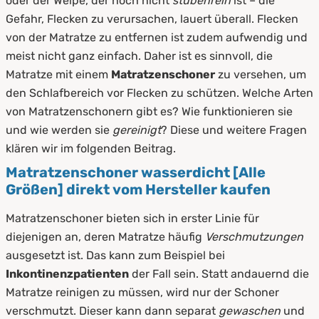
oder der Welpe, der noch nicht
stubenrein
ist – die
2.
Das sind Matratzenschoner
Gefahr, Flecken zu verursachen, lauert überall. Flecken
von der Matratze zu entfernen ist zudem aufwendig und
3.
Diese Matratzenschoner bieten wir an
meist nicht ganz einfach. Daher ist es sinnvoll, die
4.
So funktionieren Matratzenschoner
Matratze mit einem
Matratzenschoner
zu versehen, um
den Schlafbereich vor Flecken zu schützen. Welche Arten
5.
Funktionsweise
von Matratzenschonern gibt es? Wie funktionieren sie
und wie werden sie
gereinigt
? Diese und weitere Fragen
6.
So bringen Sie den Matratzenschoner an
klären wir im folgenden Beitrag.
7.
Vorteile unserer Matratzenschoner
Matratzenschoner wasserdicht [Alle
Größen] direkt vom Hersteller kaufen
8.
Pflege und Reinigung von
Matratzenschonern
Matratzenschoner bieten sich in erster Linie für
diejenigen an, deren Matratze häufig
Verschmutzungen
9.
Zusammenfassung
ausgesetzt ist. Das kann zum Beispiel bei
Inkontinenzpatienten
der Fall sein. Statt andauernd die
Matratze reinigen zu müssen, wird nur der Schoner
verschmutzt. Dieser kann dann separat
gewaschen
und