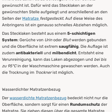
gewünscht ist. Dafür wird das Stecklaken an der
gewünschten Stelle aufgelegt und anschließend an den
Seiten der
Matratze
festgesteckt
. Auf diese Weise des
Anbringens ist ein genauso schnelles Abziehen möglich.
Das Stecklaken besteht aus einem
5-schichtigen
System
: Gerüche von
Urin
oder
Blut
werden gebunden
und die Oberfläche ist extrem
saugfähig
. Die Auflage ist
zudem
antibakteriell
und
milbendicht
. Entsteht eine
Verunreinigung, kann das Laken abgezogen und
bei bis
zu 95°C
in der Waschmaschine gewaschen werden. Auch
die Trocknung im
Trockner
ist möglich.
Wasserdichter Matratzenbezug
Der
wasserdichte Matratzenbezug
bedeckt nicht nur die
Oberfläche, sondern sorgt für einen
Rundumschutz
der
Matratze. Sie ziehen diesen über die gesamte Matratze