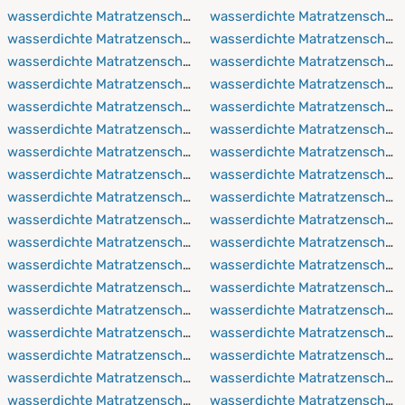
wasserdichte Matratzenschoner 80x210 cm
wasserdichte Matratzenschon
wasserdichte Matratzenschoner 80x220 cm
wasserdichte Matratzenschon
wasserdichte Matratzenschoner 90x150 cm
wasserdichte Matratzenschon
wasserdichte Matratzenschoner 90x190 cm
wasserdichte Matratzenschon
wasserdichte Matratzenschoner 90x200 cm
wasserdichte Matratzenschon
wasserdichte Matratzenschoner 90x210 cm
wasserdichte Matratzenschon
wasserdichte Matratzenschoner 90x220 cm
wasserdichte Matratzenschon
wasserdichte Matratzenschoner 100x150 cm
wasserdichte Matratzenschon
wasserdichte Matratzenschoner 100x190 cm
wasserdichte Matratzenscho
wasserdichte Matratzenschoner 100x200 cm
wasserdichte Matratzenschon
wasserdichte Matratzenschoner 100x210 cm
wasserdichte Matratzenschon
wasserdichte Matratzenschoner 100x220 cm
wasserdichte Matratzenschon
wasserdichte Matratzenschoner 110x190 cm
wasserdichte Matratzenschon
wasserdichte Matratzenschoner 110x200 cm
wasserdichte Matratzenschon
wasserdichte Matratzenschoner 110x210 cm
wasserdichte Matratzenschon
wasserdichte Matratzenschoner 110x220 cm
wasserdichte Matratzenschon
wasserdichte Matratzenschoner 120x190 cm
wasserdichte Matratzenschon
wasserdichte Matratzenschoner 120x200 cm
wasserdichte Matratzenschon