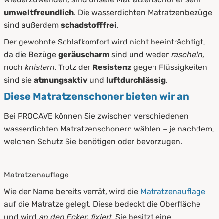
umweltfreundlich
. Die wasserdichten Matratzenbezüge
sind außerdem
schadstofffrei
.
Der gewohnte Schlafkomfort wird nicht beeinträchtigt,
da die Bezüge
geräuscharm
sind und weder
rascheln
,
noch
knistern
. Trotz der
Resistenz
gegen Flüssigkeiten
sind sie
atmungsaktiv
und
luftdurchlässig
.
Diese Matratzenschoner bieten wir an
Bei PROCAVE können Sie zwischen verschiedenen
wasserdichten Matratzenschonern wählen – je nachdem,
welchen Schutz Sie benötigen oder bevorzugen.
Matratzenauflage
Wie der Name bereits verrät, wird die
Matratzenauflage
auf die Matratze gelegt. Diese bedeckt die Oberfläche
und wird
an den Ecken fixiert
. Sie besitzt eine