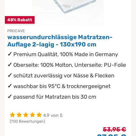
Chinesische Organuhr
Babymatratzen
48% Rabatt
Die beste Schlafposition finden
PROCAVE
Antidekubitusmatratzen
wasserundurchlässige Matratzen-
Die besten Sommerbettdecken
Auflage 2-lagig - 130x190 cm
Pflegematratzen
Premium Qualität, 100% Made in Germany
Die richtige Matratze kaufen
Matratzen nach Maß
Oberseite: 100% Molton, Unterseite: PU-Folie
schützt zuverlässig vor Nässe & Flecken
waschbar bis 95°C & trocknergeeignet
passend für Matratzen bis 30 cm
4.9 von 5
(700 Bewertungen)
53,95 €