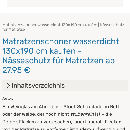
Matratzenschoner wasserdicht 130x190 cm kaufen | Nässeschutz
für Matratze
Matratzenschoner wasserdicht
130x190 cm kaufen -
Nässeschutz für Matratzen ab
27,95 €
Inhaltsverzeichnis
Autor:
1.
Matratzenschoner wasserdicht [Alle Größen]
Ein Weinglas am Abend, ein Stück Schokolade im Bett
direkt vom Hersteller kaufen
oder der Welpe, der noch nicht
stubenrein
ist – die
2.
Das sind Matratzenschoner
Gefahr, Flecken zu verursachen, lauert überall. Flecken
von der Matratze zu entfernen ist zudem aufwendig und