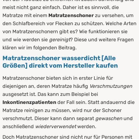
3.
Diese Matratzenschoner bieten wir an
meist nicht ganz einfach. Daher ist es sinnvoll, die
4.
So funktionieren Matratzenschoner
Matratze mit einem
Matratzenschoner
zu versehen, um
den Schlafbereich vor Flecken zu schützen. Welche Arten
5.
Funktionsweise
von Matratzenschonern gibt es? Wie funktionieren sie
und wie werden sie
gereinigt
? Diese und weitere Fragen
6.
So bringen Sie den Matratzenschoner an
klären wir im folgenden Beitrag.
7.
Vorteile unserer Matratzenschoner
Matratzenschoner wasserdicht [Alle
Größen] direkt vom Hersteller kaufen
8.
Pflege und Reinigung von
Matratzenschonern
Matratzenschoner bieten sich in erster Linie für
diejenigen an, deren Matratze häufig
Verschmutzungen
9.
Zusammenfassung
ausgesetzt ist. Das kann zum Beispiel bei
Inkontinenzpatienten
der Fall sein. Statt andauernd die
Matratze reinigen zu müssen, wird nur der Schoner
verschmutzt. Dieser kann dann separat
gewaschen
und
anschließend
wiederverwendet
werden.
Doch Matratzenschoner sind nicht nur für Personen mit