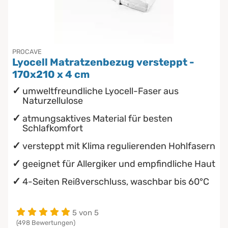
Chinesische Organuhr
Babymatratzen
Die beste Schlafposition finden
PROCAVE
Antidekubitusmatratzen
Lyocell Matratzenbezug versteppt -
Die besten Sommerbettdecken
170x210 x 4 cm
Pflegematratzen
umweltfreundliche Lyocell-Faser aus
Die richtige Matratze kaufen
Naturzellulose
Matratzen nach Maß
atmungsaktives Material für besten
Schlafkomfort
versteppt mit Klima regulierenden Hohlfasern
geeignet für Allergiker und empfindliche Haut
4-Seiten Reißverschluss, waschbar bis 60°C
5 von 5
(498 Bewertungen)