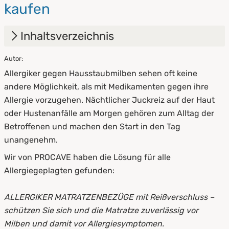
kaufen
Inhaltsverzeichnis
Autor:
1.
Der PROCAVE Allergiker Matratzenbezug
Allergiker gegen Hausstaubmilben sehen oft keine
2.
Milben lieben Matratzen ? warum?
andere Möglichkeit, als mit Medikamenten gegen ihre
Allergie vorzugehen. Nächtlicher Juckreiz auf der Haut
3.
Ein Allergiker Matratzenbezug macht das
oder Hustenanfälle am Morgen gehören zum Alltag der
Leben leichter
Betroffenen und machen den Start in den Tag
4.
Ein Encasing für die Matratze alleine reicht
unangenehm.
nicht aus
Wir von PROCAVE haben die Lösung für alle
Allergiegeplagten gefunden:
5.
Die Funktionsweise von Matratzen-
Encasings
ALLERGIKER MATRATZENBEZÜGE mit Reißverschluss –
6.
Checkliste milbenfreie Umgebung
schützen Sie sich und die Matratze
zuverlässig vor
Milben und damit vor Allergiesymptomen.