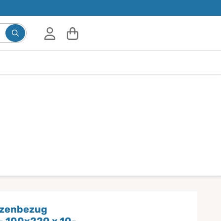
Suchbegriff eingeben, Vorschläge erscheinen während d
tzenbezug