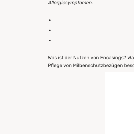
Allergiesymptomen.
6.
Checkliste milbenfreie Um
7.
Woraus werden Encasing-Ma
8.
Encasing ? Anwendung, Rei
9.
Zusammenfassung
Was ist der Nutzen von Encasings? Was
Pflege von Milbenschutzbezügen bes