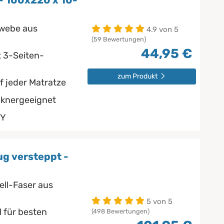
- 100x220 x 10-
ewebe aus
4.9 von 5
(59 Bewertungen)
44,95 €
t 3-Seiten-
zum Produkt
f jeder Matratze
cknergeeignet
NY
g versteppt -
ell-Faser aus
5 von 5
 für besten
(498 Bewertungen)