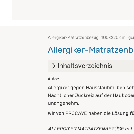
Allergiker-Matratzenbezug I 100x220 cm I gü
Allergiker-Matratzen
Inhaltsverzeichnis
Autor:
1.
Der PROCAVE Allergiker Ma
Allergiker gegen Hausstaubmilben sehe
2.
Milben lieben Matratzen ? 
Nächtlicher Juckreiz auf der Haut od
unangenehm.
3.
Ein Allergiker Matratzenbez
Wir von PROCAVE haben die Lösung für
4.
Ein Encasing für die Matratze
ALLERGIKER MATRATZENBEZÜGE mit Rei
5.
Die Funktionsweise von Mat