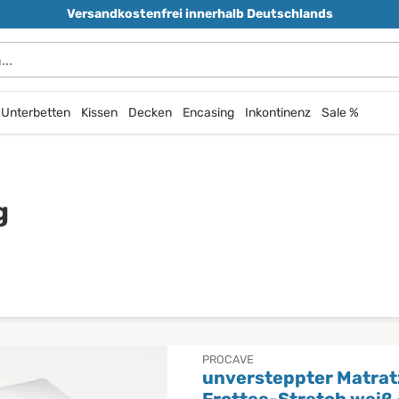
Versandkostenfrei innerhalb Deutschlands
durchsuchen
Unterbetten
Kissen
Decken
Encasing
Inkontinenz
Sale %
g
PROCAVE
unversteppter Matra