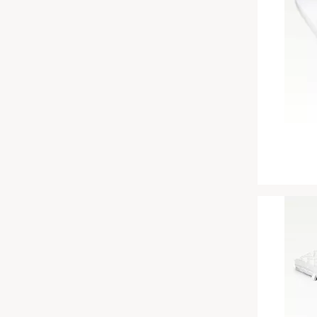
Chinesische Organuhr
Babymatratzen
Die beste Schlafposition finden
Antidekubitusmatratzen
Die besten Sommerbettdecken
Pflegematratzen
Die richtige Matratze kaufen
Matratzen nach Maß