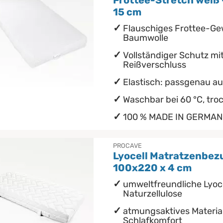
Frottee-Stretch weiß 
15 cm
Flauschiges Frottee-G
Baumwolle
Vollständiger Schutz mi
Reißverschluss
Elastisch: passgenau au
Waschbar bei 60 °C, tro
100 % MADE IN GERMA
PROCAVE
Lyocell Matratzenbezu
100x220 x 4 cm
umweltfreundliche Lyoc
Naturzellulose
atmungsaktives Material
Schlafkomfort