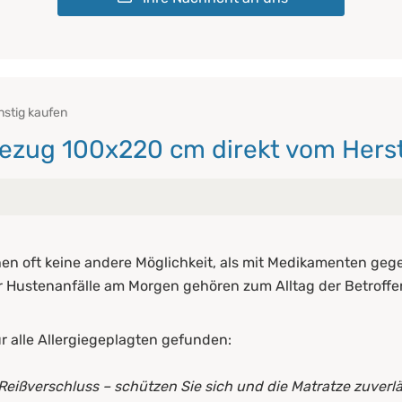
nstig kaufen
bezug 100x220 cm direkt vom Herst
tratzenbezug
n oft keine andere Möglichkeit, als mit Medikamenten gege
warum?
er Hustenanfälle am Morgen gehören zum Alltag der Betroff
ug macht das Leben leichter
 alle Allergiegeplagten gefunden:
 alleine reicht nicht aus
ßverschluss – schützen Sie sich und die Matratze
zuverlä
ratzen-Encasings