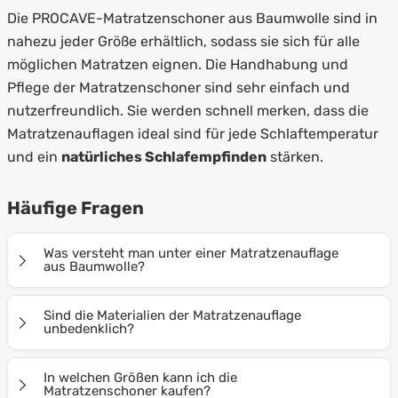
Die PROCAVE-Matratzenschoner aus Baumwolle sind in
nahezu jeder Größe erhältlich, sodass sie sich für alle
möglichen Matratzen eignen. Die Handhabung und
Pflege der Matratzenschoner sind sehr einfach und
nutzerfreundlich. Sie werden schnell merken, dass die
Matratzenauflagen ideal sind für jede Schlaftemperatur
und ein
natürliches Schlafempfinden
stärken.
Häufige Fragen
Was versteht man unter einer Matratzenauflage
aus Baumwolle?
Matratzenauflagen bieten optimalen Schutz für die
Sind die Materialien der Matratzenauflage
Oberfläche Ihrer Matratze. Sie werden auf die Matratze
unbedenklich?
gelegt und mithilfe von vier Eckgummis kinderleicht
Alle für die Matratzenauflagen aus Baumwolle
befestigt. Dadurch gelangen keine Krümel oder
In welchen Größen kann ich die
verwendeten Materialen sind frei von Schadstoffen
Matratzenschoner kaufen?
Flüssigkeiten auf Ihre Schlafunterlage und sie verliert