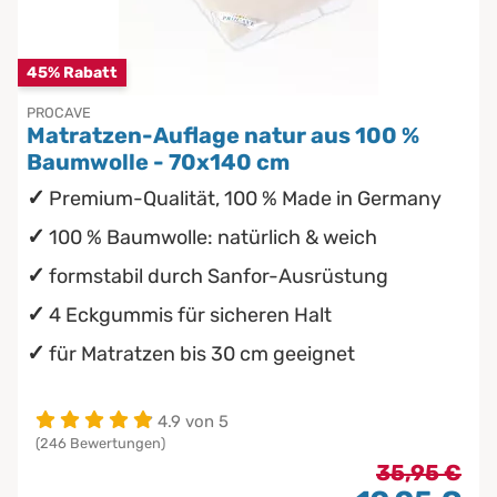
Chinesische Organuhr
Kindermatratzen
45% Rabatt
Die beste Schlafposition finden
Babymatratzen
PROCAVE
Matratzen-Auflage natur aus 100 %
Die besten Sommerbettdecken
Antidekubitusmatratzen
Baumwolle - 70x140 cm
Premium-Qualität, 100 % Made in Germany
Die richtige Matratze kaufen
Pflegematratzen
100 % Baumwolle: natürlich & weich
formstabil durch Sanfor-Ausrüstung
Matratzen nach Maß
4 Eckgummis für sicheren Halt
für Matratzen bis 30 cm geeignet
4.9 von 5
(246 Bewertungen)
35,95 €