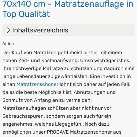
70x140 cm - Matratzenauflage in
Top Qualität
Inhaltsverzeichnis
Autor:
1.
Vorteile eines Matratzenschoners aus
Der Kauf von Matratzen geht meist einher mit einem
Baumwolle
hohen Zeit- und Kostenaufwand. Umso wichtiger ist es,
2.
Arten von Matratzenschonern aus
Ihre hochwertige Matratze zu schützen und dadurch eine
Baumwolle
lange Lebensdauer zu gewährleisten. Eine Investition in
einen
Matratzenschoner
lohnt sich daher auf jeden Fall,
3.
Was versteht man unter Molton, Kalmuck
da es die beste Möglichkeit ist, Abnutzungen und
und Sanfor?
Schmutz von Anfang an zu vermeiden.
4.
Handhabung von Matratzenschonern aus
Matratzenauflagen schützen aber nicht nur vor
Baumwolle
Gebrauchsspuren, sondern sorgen auch für ein
angenehmes, weiches Liegegefühl. Noch dazu
5.
Pflege und Reinigung von Baumwoll-
ermöglichen unser PROCAVE Matratzenschoner aus
Matratzenauflagen