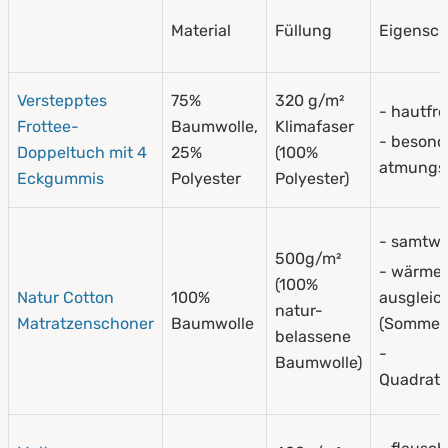
Material
Füllung
Eigensch
Verstepptes
75%
320 g/m²
- hautfr
Frottee-
Baumwolle,
Klimafaser
- besond
Doppeltuch mit 4
25%
(100%
atmungsa
Eckgummis
Polyester
Polyester)
- samtwe
500g/m²
- wärme
(100%
Natur Cotton
100%
ausgleic
natur-
Matratzenschoner
Baumwolle
(Sommer/
belassene
-
Baumwolle)
Quadrat