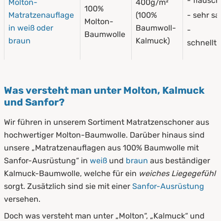
- flausch
Molton-
400g/m²
100%
Matratzenauflage
(100%
- sehr s
Molton-
in weiß oder
Baumwoll-
-
Baumwolle
braun
Kalmuck)
schnellt
Was versteht man unter Molton, Kalmuck
und Sanfor?
Wir führen in unserem Sortiment Matratzenschoner aus
hochwertiger Molton-Baumwolle. Darüber hinaus sind
unsere „Matratzenauflagen aus 100% Baumwolle mit
Sanfor-Ausrüstung“ in
weiß
und
braun
aus beständiger
Kalmuck-Baumwolle, welche für ein
weiches Liegegefühl
sorgt. Zusätzlich sind sie mit einer
Sanfor-Ausrüstung
versehen.
Doch was versteht man unter „Molton“, „Kalmuck“ und