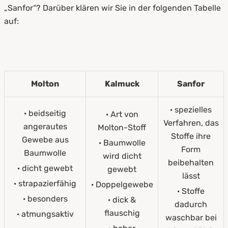
„Sanfor“? Darüber klären wir Sie in der folgenden Tabelle
auf:
Molton
Kalmuck
Sanfor
· spezielles
· beidseitig
· Art von
Verfahren, das
angerautes
Molton-Stoff
Stoffe ihre
Gewebe aus
· Baumwolle
Form
Baumwolle
wird dicht
beibehalten
· dicht gewebt
gewebt
lässt
· strapazierfähig
· Doppelgewebe
· Stoffe
· besonders
· dick &
dadurch
flauschig
· atmungsaktiv
waschbar bei