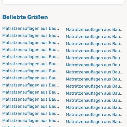
und Öko-Tex zertifiziert. Es werden keinerlei chemische
nicht an Qualität.
Jede Matratze und jeder Matratzenschoner ist in allen
Zusätze verwendet, sodass alle Materialen haut- und
Beliebte Größen
möglichen Größen vorhanden. Diese reichen von
allergikerfreundlich sind.
50x100 bis 200x220. Einige Matratzen sind sogar für
Matratzenauflagen aus Baumwolle 50x100 cm
Matratzenauflagen aus Baumw
Wasserbetten geeignet. Wir nehmen sehr gerne auch
Matratzenauflagen aus Baumwolle 60x120 cm
Matratzenauflagen aus Baumw
Maßanfertigungen vor.
Matratzenauflagen aus Baumwolle 60x190 cm
Matratzenauflagen aus Baumw
Matratzenauflagen aus Baumwolle 60x200 cm
Matratzenauflagen aus Baumw
Matratzenauflagen aus Baumwolle 60x210 cm
Matratzenauflagen aus Baumw
Matratzenauflagen aus Baumwolle 60x220 cm
Matratzenauflagen aus Baumw
Matratzenauflagen aus Baumwolle 70x140 cm
Matratzenauflagen aus Baumw
Matratzenauflagen aus Baumwolle 70x160 cm
Matratzenauflagen aus Baumw
Matratzenauflagen aus Baumwolle 70x190 cm
Matratzenauflagen aus Baumw
Matratzenauflagen aus Baumwolle 70x200 cm
Matratzenauflagen aus Baumw
Matratzenauflagen aus Baumwolle 70x210 cm
Matratzenauflagen aus Baumw
Matratzenauflagen aus Baumwolle 70x220 cm
Matratzenauflagen aus Baumw
Matratzenauflagen aus Baumwolle 80x160 cm
Matratzenauflagen aus Baumw
Matratzenauflagen aus Baumwolle 80x190 cm
Matratzenauflagen aus Baumw