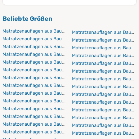
und Öko-Tex zertifiziert. Es werden keinerlei chemische
nicht an Qualität.
Jede Matratze und jeder Matratzenschoner ist in allen
Zusätze verwendet, sodass alle Materialen haut- und
Beliebte Größen
möglichen Größen vorhanden. Diese reichen von
allergikerfreundlich sind.
50x100 bis 200x220. Einige Matratzen sind sogar für
Matratzenauflagen aus Baumwolle 50x100 cm
Matratzenauflagen aus Baumw
Wasserbetten geeignet. Wir nehmen sehr gerne auch
Matratzenauflagen aus Baumwolle 60x120 cm
Matratzenauflagen aus Baumw
Maßanfertigungen vor.
Matratzenauflagen aus Baumwolle 60x190 cm
Matratzenauflagen aus Baumw
Matratzenauflagen aus Baumwolle 60x200 cm
Matratzenauflagen aus Baumw
Matratzenauflagen aus Baumwolle 60x210 cm
Matratzenauflagen aus Baumw
Matratzenauflagen aus Baumwolle 60x220 cm
Matratzenauflagen aus Baumw
Matratzenauflagen aus Baumwolle 70x140 cm
Matratzenauflagen aus Baumw
Matratzenauflagen aus Baumwolle 70x160 cm
Matratzenauflagen aus Baumw
Matratzenauflagen aus Baumwolle 70x190 cm
Matratzenauflagen aus Baumw
Matratzenauflagen aus Baumwolle 70x200 cm
Matratzenauflagen aus Baumw
Matratzenauflagen aus Baumwolle 70x210 cm
Matratzenauflagen aus Baumw
Matratzenauflagen aus Baumwolle 70x220 cm
Matratzenauflagen aus Baumw
Matratzenauflagen aus Baumwolle 80x160 cm
Matratzenauflagen aus Baumw
Matratzenauflagen aus Baumwolle 80x190 cm
Matratzenauflagen aus Baumw