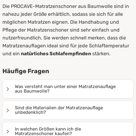
Die PROCAVE-Matratzenschoner aus Baumwolle sind in
nahezu jeder Größe erhältlich, sodass sie sich für alle
möglichen Matratzen eignen. Die Handhabung und
Pflege der Matratzenschoner sind sehr einfach und
nutzerfreundlich. Sie werden schnell merken, dass die
Matratzenauflagen ideal sind für jede Schlaftemperatur
und ein
natürliches Schlafempfinden
stärken.
Häufige Fragen
Was versteht man unter einer Matratzenauflage
aus Baumwolle?
Matratzenauflagen bieten optimalen Schutz für die
Sind die Materialien der Matratzenauflage
Oberfläche Ihrer Matratze. Sie werden auf die Matratze
unbedenklich?
gelegt und mithilfe von vier Eckgummis kinderleicht
Alle für die Matratzenauflagen aus Baumwolle
befestigt. Dadurch gelangen keine Krümel oder
In welchen Größen kann ich die
verwendeten Materialen sind frei von Schadstoffen
Matratzenschoner kaufen?
Flüssigkeiten auf Ihre Schlafunterlage und sie verliert