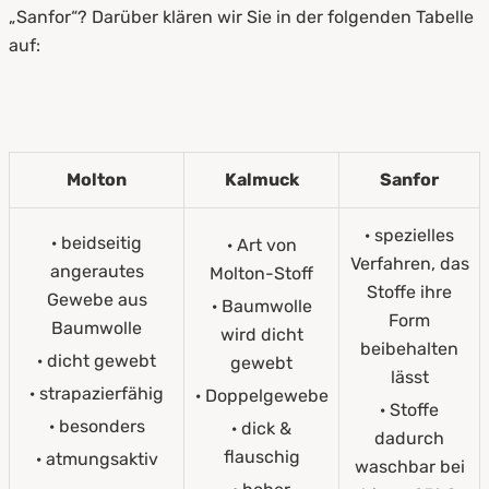
„Sanfor“? Darüber klären wir Sie in der folgenden Tabelle
auf:
Molton
Kalmuck
Sanfor
· spezielles
· beidseitig
· Art von
Verfahren, das
angerautes
Molton-Stoff
Stoffe ihre
Gewebe aus
· Baumwolle
Form
Baumwolle
wird dicht
beibehalten
· dicht gewebt
gewebt
lässt
· strapazierfähig
· Doppelgewebe
· Stoffe
· besonders
· dick &
dadurch
flauschig
· atmungsaktiv
waschbar bei