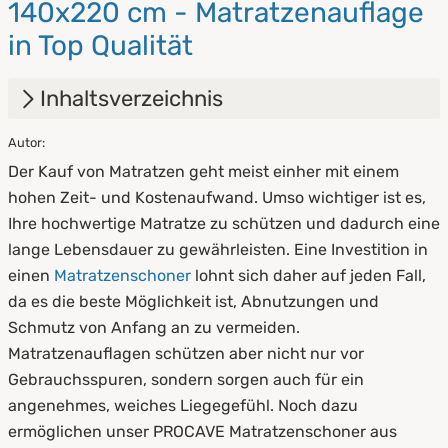
140x220 cm - Matratzenauflage
in Top Qualität
Inhaltsverzeichnis
Autor:
1.
Vorteile eines Matratzenschoners aus
Der Kauf von Matratzen geht meist einher mit einem
Baumwolle
hohen Zeit- und Kostenaufwand. Umso wichtiger ist es,
2.
Arten von Matratzenschonern aus
Ihre hochwertige Matratze zu schützen und dadurch eine
Baumwolle
lange Lebensdauer zu gewährleisten. Eine Investition in
einen
Matratzenschoner
lohnt sich daher auf jeden Fall,
3.
Was versteht man unter Molton, Kalmuck
da es die beste Möglichkeit ist, Abnutzungen und
und Sanfor?
Schmutz von Anfang an zu vermeiden.
4.
Handhabung von Matratzenschonern aus
Matratzenauflagen schützen aber nicht nur vor
Baumwolle
Gebrauchsspuren, sondern sorgen auch für ein
angenehmes, weiches Liegegefühl. Noch dazu
5.
Pflege und Reinigung von Baumwoll-
ermöglichen unser PROCAVE Matratzenschoner aus
Matratzenauflagen