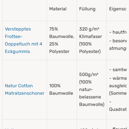
Material
Füllung
Eigensch
Verstepptes
75%
320 g/m²
- hautfr
Frottee-
Baumwolle,
Klimafaser
- besond
Doppeltuch mit 4
25%
(100%
atmungsa
Eckgummis
Polyester
Polyester)
- samtwe
500g/m²
- wärme
(100%
Natur Cotton
100%
ausgleic
natur-
Matratzenschoner
Baumwolle
(Sommer/
belassene
-
Baumwolle)
Quadrat