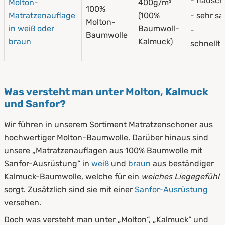
- flausch
Molton-
400g/m²
100%
Matratzenauflage
(100%
- sehr s
Molton-
in weiß oder
Baumwoll-
-
Baumwolle
braun
Kalmuck)
schnellt
Was versteht man unter Molton, Kalmuck
und Sanfor?
Wir führen in unserem Sortiment Matratzenschoner aus
hochwertiger Molton-Baumwolle. Darüber hinaus sind
unsere „Matratzenauflagen aus 100% Baumwolle mit
Sanfor-Ausrüstung“ in
weiß
und
braun
aus beständiger
Kalmuck-Baumwolle, welche für ein
weiches Liegegefühl
sorgt. Zusätzlich sind sie mit einer
Sanfor-Ausrüstung
versehen.
Doch was versteht man unter „Molton“, „Kalmuck“ und