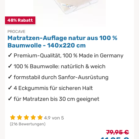
Chinesische Organuhr
Babymatratzen
48% Rabatt
Die beste Schlafposition finden
PROCAVE
Antidekubitusmatratzen
Matratzen-Auflage natur aus 100 %
Die besten Sommerbettdecken
Baumwolle - 140x220 cm
Pflegematratzen
Premium-Qualität, 100 % Made in Germany
Die richtige Matratze kaufen
Matratzen nach Maß
100 % Baumwolle: natürlich & weich
formstabil durch Sanfor-Ausrüstung
4 Eckgummis für sicheren Halt
für Matratzen bis 30 cm geeignet
4.9 von 5
(216 Bewertungen)
79,95 €