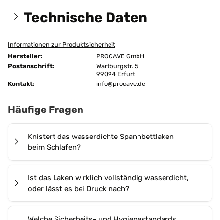
Technische Daten
Informationen zur Produktsicherheit
Größen:
140x190 cm
Hersteller:
PROCAVE GmbH
unversteppt
Postanschrift:
Wartburgstr. 5
Ausführung:
99094 Erfurt
2-lagig
Kontakt:
info@procave.de
Befestigung:
Flexima-Rundumgummi
Häufige Fragen
Bügeln:
nein
Chemische Reinigung:
ja
Knistert das wasserdichte Spannbettlaken
beim Schlafen?
Farbe:
Weiß
Nein, das
PROCAVE Wasserdichte Spannbettlaken
Flächengewicht:
200 g/m²
Ist das Laken wirklich vollständig wasserdicht,
abwischbar in Weiß
ist geräuscharm und verursacht
oder lässt es bei Druck nach?
Allergiker*innen
beim Liegen kein störendes Rascheln. Die
PU-
Altenheime
Beschichtung
, eine hauchdünne
Ja, die
Polyurethanschicht
unseres wasserdichten
Verspannungen
Welche Sicherheits- und Hygienestandards