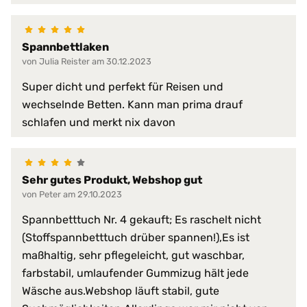
langlebig
mit Einfassband am Außenrand 
perfekte Passform
Spannbettlaken
pflegeleicht
von Julia Reister am 30.12.2023
schmutzabweisend
schützt vor Staub
Super dicht und perfekt für Reisen und
verhindert Matratzen-Verschlei
wechselnde Betten. Kann man prima drauf
wirkt gegen Schimmel
schlafen und merkt nix davon
wirkt gegen Stockflecken
Serie:
PROCAVE HygieneLine
Sehr gutes Produkt, Webshop gut
Trockner:
nur Niedrigtemperatur
von Peter am 29.10.2023
bis 95 °C
Spannbetttuch Nr. 4 gekauft; Es raschelt nicht
Waschmaschine:
keine Bleiche (Color- oder Fein
(Stoffspannbetttuch drüber spannen!),Es ist
Normalwaschgang
maßhaltig, sehr pflegeleicht, gut waschbar,
farbstabil, umlaufender Gummizug hält jede
Wäsche aus.Webshop läuft stabil, gute