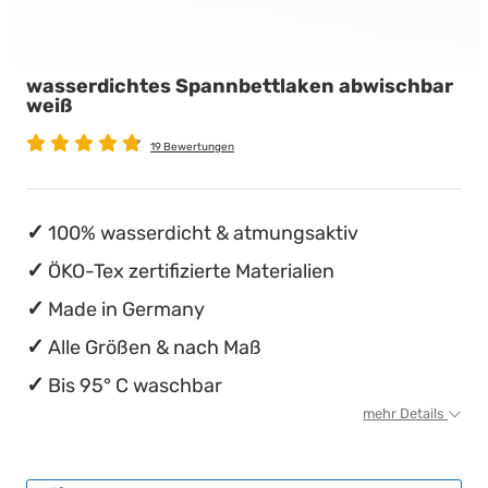
wasserdichte Matratzenschoner
Babymatratzen
Stillkissen
Chinesische Organuhr
wasserdichtes Spannbettlaken abwischbar
Antidekubitusmatratzen
Die beste Schlafposition finden
weiß
Pflegematratzen
Die besten Sommerbettdecken
19 Bewertungen
Matratzen nach Maß
Die richtige Matratze kaufen
100% wasserdicht & atmungsaktiv
ÖKO-Tex zertifizierte Materialien
Made in Germany
Alle Größen & nach Maß
Bis 95° C waschbar
mehr Details