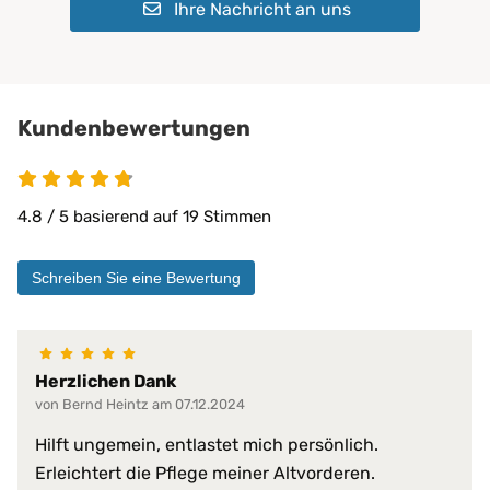
antibakteriell
möglich
Ihre Nachricht an uns
desinfizierbar
Trockner:
Bei niedriger Temperatur geeignet
pilzresistent
Materialeigenschaften:
reduziert Krankheitserreger
Bügeln:
Nicht geeignet, da dies die Schutzschicht
resistent gegen Fett, Blut, Urin
beschädigen kann
schwer entflammbar
Kundenbewertungen
sehr hohe Waschpermanenz
Chemische Reinigung:
Möglich
4.8 von 5
virendicht
allergen- und hausstaubmilbend
4.8 / 5 basierend auf 19 Stimmen
atmungsaktiv
bügelfrei
Schreiben Sie eine Bewertung
einfache Handhabung
faltenfreier Sitz
feuchtigkeitsabweisend
flammwidrig
Herzlichen Dank
formstabil
geräuscharm
von Bernd Heintz am 07.12.2024
hervorragende hygienische Eig
Hilft ungemein, entlastet mich persönlich.
Produkt-Vorteile:
hochgradig strapazierfähig
Erleichtert die Pflege meiner Altvorderen.
in Spannbettlaken-Form