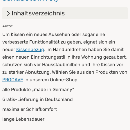
Inhaltsverzeichnis
Autor:
1.
Vorteile von Kissenbezügen
Um Kissen ein neues Aussehen oder sogar eine
2.
Alle Kissenbezüge im Überblick
verbesserte Funktionalität zu geben, eignet sich ein
neuer
Kissenbezug
. Im Handumdrehen haben Sie damit
2.1
Allergiker-Kissenbezüge
einen neuen Einrichtungsstil in Ihre Wohnung gezaubert,
2.2
Feinflanell-Kissenbezüge
schützen sich vor Hausstaubmilben und Ihre Kissen vor
zu starker Abnutzung. Wählen Sie aus den Produkten von
2.3
Nässeschutz-Kissenbezüge
PROCAVE
in unserem Online-Shop!
2.4
Kissenbezug mit Sommer- und Winterseite
alle Produkte „made in Germany“
Gratis-Lieferung in Deutschland
3.
Kissengrößen im Überblick
maximaler Schlafkomfort
4.
Hochwertige Kissenbezüge von PROCAVE
lange Lebensdauer