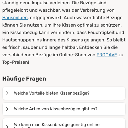
ständig neue Impulse verleihen. Die Bezüge sind
pflegeleicht und waschbar, was der Verbreitung von
Hausmilben
, entgegenwirkt. Auch wasserdichte Bezüge
können Sie nutzen, um Ihre Kissen optimal zu schützen.
Ein Kissenbezug kann verhindern, dass Feuchtigkeit und
Hautschuppen ins Innere des Kissens gelangen. So bleibt
es frisch, sauber und lange haltbar. Entdecken Sie die
verschiedenen Bezüge im Online-Shop von
PROCAVE
zu
Top-Preisen!
Häufige Fragen
Welche Vorteile bieten Kissenbezüge?
Ein schöner Kissenbezug kann das Aussehen eines
Welche Arten von Kissenbezügen gibt es?
Kissens völlig verändern. Mit speziellen Bezügen wird
Hausstaubmilben vorgebeugt, außerdem bietet ein
Es gibt Kissen für alle Bedürfnisse. Bei PROCAVE
Wo kann man Kissenbezüge günstig online
Kissenbezug Schutz vor Abnutzung. Viele