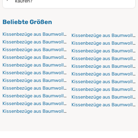
finden Sie verschiedene Bezüge für Allergiker-Kissen,
kaufen?
Kissenbezüge sind atmungsaktiv und pflegeleicht.
Feinflanell-Kissen etc. sowie Bezüge für
PROCAVE bietet Ihnen höchste Qualität „made in
unterschiedliche Kissenformen, etwa
Beliebte Größen
Germany“. Wir haben Kissenbezüge mit verschiedenen
Seitenschläferkissen oder Nackenkissen.
Funktionalitäten und Größen zu Top-Preisen.
Kissenbezüge aus Baumwolle 35x40 cm
Kissenbezüge aus Baumwolle
Überzeugen Sie sich von unserem Angebot und
Kissenbezüge aus Baumwolle 40x40 cm
Kissenbezüge aus Baumwolle
besuchen Sie unseren Online-Shop.
Kissenbezüge aus Baumwolle 40x60 cm
Kissenbezüge aus Baumwolle
Kissenbezüge aus Baumwolle 40x80 cm
Kissenbezüge aus Baumwolle 
Kissenbezüge aus Baumwolle 40x90 cm
Kissenbezüge aus Baumwolle 
Kissenbezüge aus Baumwolle 40x145 cm
Kissenbezüge aus Baumwolle 
Kissenbezüge aus Baumwolle 40x200 cm
Kissenbezüge aus Baumwolle
Kissenbezüge aus Baumwolle 50x50 cm
Kissenbezüge aus Baumwolle
Kissenbezüge aus Baumwolle 50x60 cm
Kissenbezüge aus Baumwolle
Kissenbezüge aus Baumwolle 50x70 cm
Kissenbezüge aus Baumwolle 
Kissenbezüge aus Baumwolle 50x80 cm