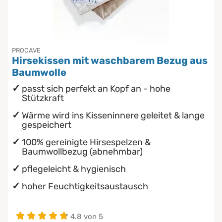
wasserdichte Matratzenschoner
Babymatratzen
Chinesische Organuhr
Antidekubitusmatratzen
Die beste Schlafposition finden
PROCAVE
Hirsekissen mit waschbarem Bezug aus
Pflegematratzen
Die besten Sommerbettdecken
Baumwolle
passt sich perfekt an Kopf an - hohe
Matratzen nach Maß
Die richtige Matratze kaufen
Stützkraft
Wärme wird ins Kisseninnere geleitet & lange
gespeichert
100% gereinigte Hirsespelzen &
Baumwollbezug (abnehmbar)
pflegeleicht & hygienisch
hoher Feuchtigkeitsaustausch
4.8 von 5