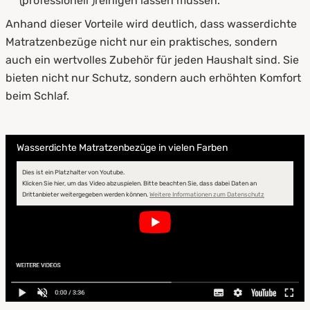
(professionell )reinigen lassen müssen.
Anhand dieser Vorteile wird deutlich, dass wasserdichte
Matratzenbezüge nicht nur ein praktisches, sondern
auch ein wertvolles Zubehör für jeden Haushalt sind. Sie
bieten nicht nur Schutz, sondern auch erhöhten Komfort
beim Schlaf.
Wasserdichte Matratzenbezüge in vielen Farben
Dies ist ein Platzhalter von Youtube.
Klicken Sie hier, um das Video abzuspielen.
Bitte beachten Sie, dass dabei Daten an
öffnet in neuem
Drittanbieter weitergegeben werden können.
Weitere Informationen zum Datenschutz