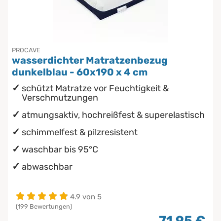
Chinesische Organuhr
Babymatratzen
Die beste Schlafposition finden
Antidekubitusmatratzen
PROCAVE
wasserdichter Matratzenbezug
Die besten Sommerbettdecken
Pflegematratzen
dunkelblau - 60x190 x 4 cm
schützt Matratze vor Feuchtigkeit &
Die richtige Matratze kaufen
Matratzen nach Maß
Verschmutzungen
atmungsaktiv, hochreißfest & superelastisch
schimmelfest & pilzresistent
waschbar bis 95°C
abwaschbar
4.9 von 5
(199 Bewertungen)
71,95 €