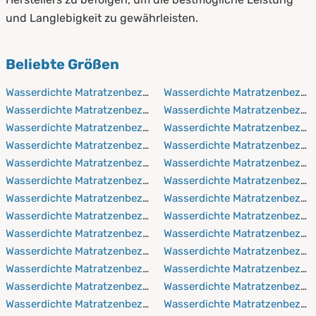
und Langlebigkeit zu gewährleisten.
Beliebte Größen
Wasserdichte Matratzenbezüge 60x120 cm
Wasserdichte Matratzenbezüg
Wasserdichte Matratzenbezüge 60x190 cm
Wasserdichte Matratzenbezüg
Wasserdichte Matratzenbezüge 60x200 cm
Wasserdichte Matratzenbezüg
Wasserdichte Matratzenbezüge 60x210 cm
Wasserdichte Matratzenbezüg
Wasserdichte Matratzenbezüge 60x220 cm
Wasserdichte Matratzenbezüg
Wasserdichte Matratzenbezüge 70x140 cm
Wasserdichte Matratzenbezüg
Wasserdichte Matratzenbezüge 70x190 cm
Wasserdichte Matratzenbezüg
Wasserdichte Matratzenbezüge 70x200 cm
Wasserdichte Matratzenbezüg
Wasserdichte Matratzenbezüge 70x210 cm
Wasserdichte Matratzenbezüg
Wasserdichte Matratzenbezüge 70x220 cm
Wasserdichte Matratzenbezüg
Wasserdichte Matratzenbezüge 80x190 cm
Wasserdichte Matratzenbezüg
Wasserdichte Matratzenbezüge 80x200 cm
Wasserdichte Matratzenbezüg
Wasserdichte Matratzenbezüge 80x210 cm
Wasserdichte Matratzenbezüg