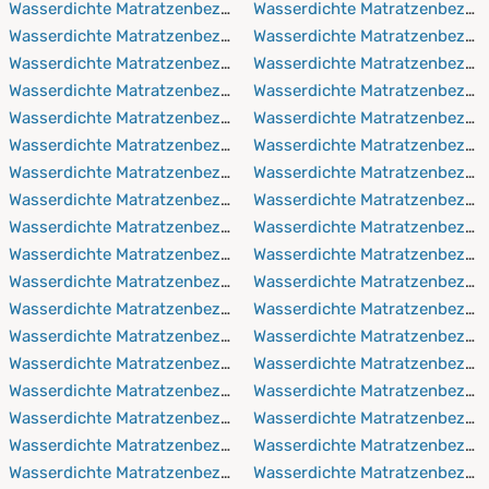
Wasserdichte Matratzenbezüge 80x220 cm
Wasserdichte Matratzenbezüg
Wasserdichte Matratzenbezüge 90x190 cm
Wasserdichte Matratzenbezüg
Wasserdichte Matratzenbezüge 90x200 cm
Wasserdichte Matratzenbezüg
Wasserdichte Matratzenbezüge 90x210 cm
Wasserdichte Matratzenbezüg
Wasserdichte Matratzenbezüge 90x220 cm
Wasserdichte Matratzenbezüg
Wasserdichte Matratzenbezüge 100x190 cm
Wasserdichte Matratzenbezüg
Wasserdichte Matratzenbezüge 100x200 cm
Wasserdichte Matratzenbezüg
Wasserdichte Matratzenbezüge 100x210 cm
Wasserdichte Matratzenbezüg
Wasserdichte Matratzenbezüge 100x220 cm
Wasserdichte Matratzenbezüg
Wasserdichte Matratzenbezüge 110x190 cm
Wasserdichte Matratzenbezüg
Wasserdichte Matratzenbezüge 110x200 cm
Wasserdichte Matratzenbezüg
Wasserdichte Matratzenbezüge 110x210 cm
Wasserdichte Matratzenbezü
Wasserdichte Matratzenbezüge 110x220 cm
Wasserdichte Matratzenbezüg
Wasserdichte Matratzenbezüge 120x190 cm
Wasserdichte Matratzenbezü
Wasserdichte Matratzenbezüge 120x200 cm
Wasserdichte Matratzenbezüg
Wasserdichte Matratzenbezüge 120x210 cm
Wasserdichte Matratzenbezüg
Wasserdichte Matratzenbezüge 120x220 cm
Wasserdichte Matratzenbezüg
Wasserdichte Matratzenbezüge 130x190 cm
Wasserdichte Matratzenbezüg