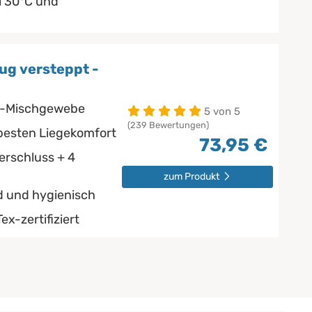
 30°C und
ug versteppt -
e-Mischgewebe
5 von 5
(239 Bewertungen)
 besten Liegekomfort
73,95 €
rschluss + 4
zum Produkt
d und hygienisch
ex-zertifiziert