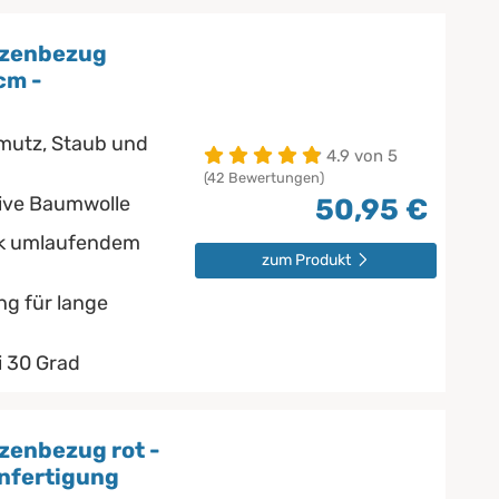
tzenbezug
cm -
utz, Staub und
4.9 von 5
(42 Bewertungen)
ive Baumwolle
50,95 €
nk umlaufendem
zum Produkt
ng für lange
 30 Grad
zenbezug rot -
nfertigung