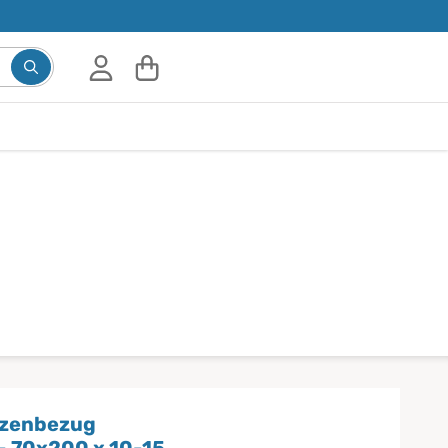
Suchbegriff eingeben, Vorschläge erscheinen während d
tzenbezug