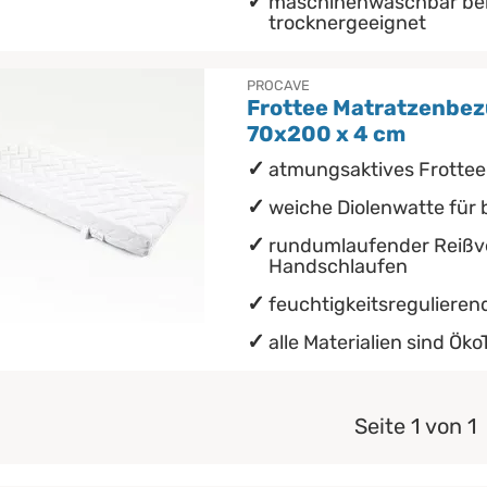
maschinenwaschbar bei
trocknergeeignet
PROCAVE
Frottee Matratzenbez
70x200 x 4 cm
atmungsaktives Frotte
weiche Diolenwatte für
rundumlaufender Reißve
Handschlaufen
feuchtigkeitsregulieren
alle Materialien sind ÖkoT
Seite 1 von 1