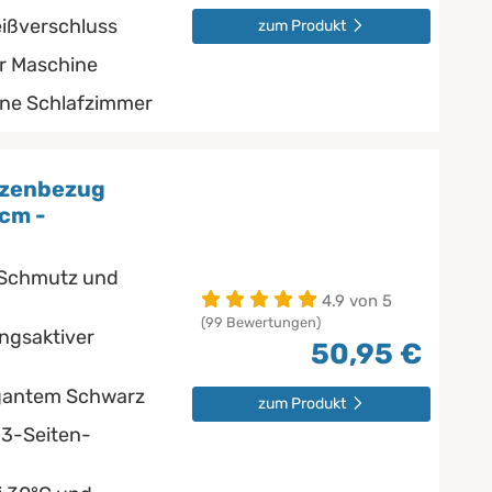
eißverschluss
zum Produkt
er Maschine
rne Schlafzimmer
tzenbezug
cm -
r Schmutz und
4.9 von 5
(99 Bewertungen)
ngsaktiver
50,95 €
egantem Schwarz
zum Produkt
 3-Seiten-