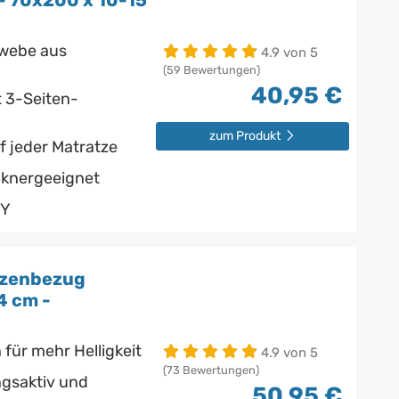
- 70x200 x 10-15
ewebe aus
4.9 von 5
(59 Bewertungen)
40,95 €
t 3-Seiten-
zum Produkt
f jeder Matratze
cknergeeignet
NY
tzenbezug
4 cm -
 für mehr Helligkeit
4.9 von 5
(73 Bewertungen)
gsaktiv und
50,95 €