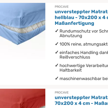
PROCAVE
unversteppter Matra
hellblau - 70x200 x 4 
Maßanfertigung
Rundumschutz vor Schm
Abnutzung
100% reine, atmungsakt
einfaches Handling da
Reißverschluss
hochwertige Verarbeitu
Haltbarkeit
maschinenwaschbar bei
PROCAVE
unversteppter Matrat
70x200 x 4 cm - Maßa