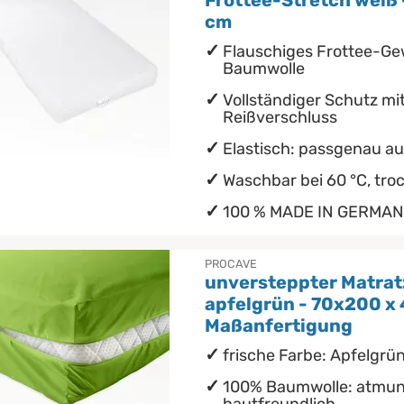
Frottee-Stretch weiß 
cm
Flauschiges Frottee-G
Baumwolle
Vollständiger Schutz mi
Reißverschluss
Elastisch: passgenau au
Waschbar bei 60 °C, tro
100 % MADE IN GERMA
PROCAVE
unversteppter Matra
apfelgrün - 70x200 x 
Maßanfertigung
frische Farbe: Apfelgrün
100% Baumwolle: atmun