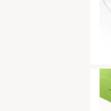
Chinesische Organuhr
Babymatratzen
Die beste Schlafposition finden
Antidekubitusmatratzen
Die besten Sommerbettdecken
Pflegematratzen
Die richtige Matratze kaufen
Matratzen nach Maß