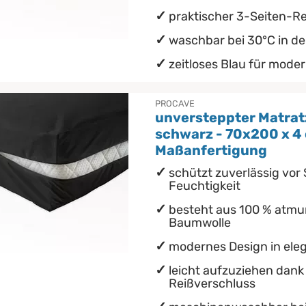
praktischer 3-Seiten-R
waschbar bei 30°C in d
zeitloses Blau für mode
PROCAVE
unversteppter Matra
schwarz - 70x200 x 4 
Maßanfertigung
schützt zuverlässig vo
Feuchtigkeit
besteht aus 100 % atmu
Baumwolle
modernes Design in el
leicht aufzuziehen dank
Reißverschluss