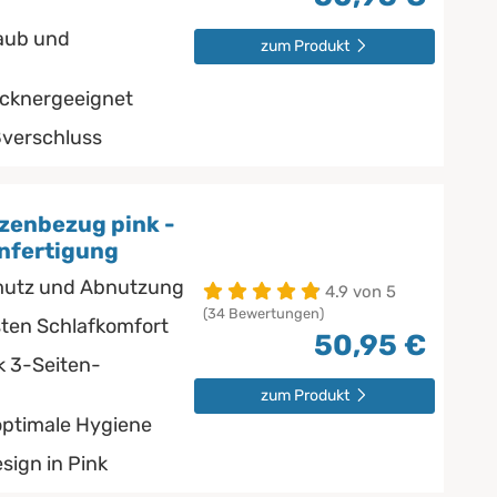
taub und
zum Produkt
ocknergeeignet
ßverschluss
zenbezug pink -
nfertigung
hmutz und Abnutzung
4.9 von 5
(34 Bewertungen)
ten Schlafkomfort
50,95 €
k 3-Seiten-
zum Produkt
optimale Hygiene
sign in Pink