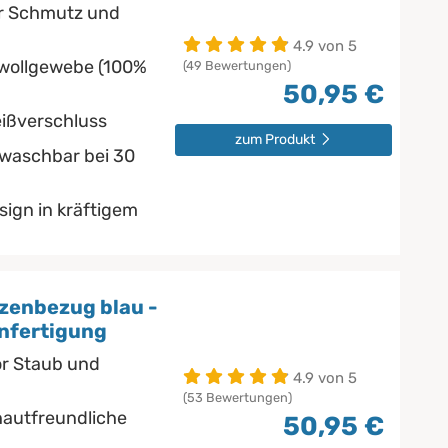
or Schmutz und
4.9 von 5
wollgewebe (100%
(49 Bewertungen)
50,95 €
eißverschluss
zum Produkt
nwaschbar bei 30
ign in kräftigem
zenbezug blau -
nfertigung
or Staub und
4.9 von 5
(53 Bewertungen)
autfreundliche
50,95 €