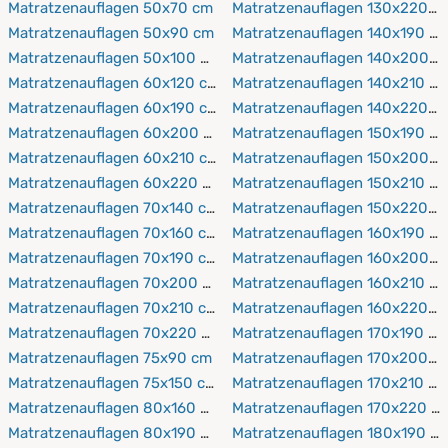
Kombination ist ideal, wenn Sie Ihre große Liegefläche
Matratzenauflagen 50x70 cm
Matratzenauflagen 130x220 c
kürzerer Abstand sinnvoll sein. Viele PROCAVE
sowohl hygienisch als auch besonders bequem
Matratzenauflagen 50x90 cm
Matratzenauflagen 140x190 c
Matratzenschoner lassen sich bei höheren
gestalten möchten.
Matratzenauflagen 50x100 cm
Matratzenauflagen 140x200 c
Temperaturen in der Maschine waschen und teilweise
Matratzenauflagen 60x120 cm
Matratzenauflagen 140x210 c
im Trockner trocknen. So bleibt die große Liegefläche
Matratzenauflagen 60x190 cm
Matratzenauflagen 140x220 c
auch bei häufiger Verwendung hygienisch sauber.
Matratzenauflagen 60x200 cm
Matratzenauflagen 150x190 c
Matratzenauflagen 60x210 cm
Matratzenauflagen 150x200 c
Matratzenauflagen 60x220 cm
Matratzenauflagen 150x210 c
Matratzenauflagen 70x140 cm
Matratzenauflagen 150x220 c
Matratzenauflagen 70x160 cm
Matratzenauflagen 160x190 c
Matratzenauflagen 70x190 cm
Matratzenauflagen 160x200 c
Matratzenauflagen 70x200 cm
Matratzenauflagen 160x210 c
Matratzenauflagen 70x210 cm
Matratzenauflagen 160x220 c
Matratzenauflagen 70x220 cm
Matratzenauflagen 170x190 c
Matratzenauflagen 75x90 cm
Matratzenauflagen 170x200 c
Matratzenauflagen 75x150 cm
Matratzenauflagen 170x210 c
Matratzenauflagen 80x160 cm
Matratzenauflagen 170x220 c
Matratzenauflagen 80x190 cm
Matratzenauflagen 180x190 c