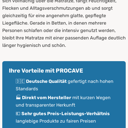
sich vollflächig über die Matratze, fängt Feuchtigkeit,
dieses Format?
Flecken und Alltagsverschmutzungen ab und sorgt
gleichzeitig für eine angenehm glatte, gepflegte
3.
Auflage fürs Bett 270x200: Materialien und
Liegefläche. Gerade in Betten, in denen mehrere
Varianten
Personen schlafen oder die intensiv genutzt werden,
bleibt Ihre Matratze mit einer passenden Auflage deutlich
länger hygienisch und schön.
Ihre Vorteile mit PROCAVE
🇩🇪
Deutsche Qualität
gefertigt nach hohen
Standards
🏭
Direkt vom Hersteller
mit kurzen Wegen
und transparenter Herkunft
💶
Sehr gutes Preis-Leistungs-Verhältnis
langlebige Produkte zu fairen Preisen