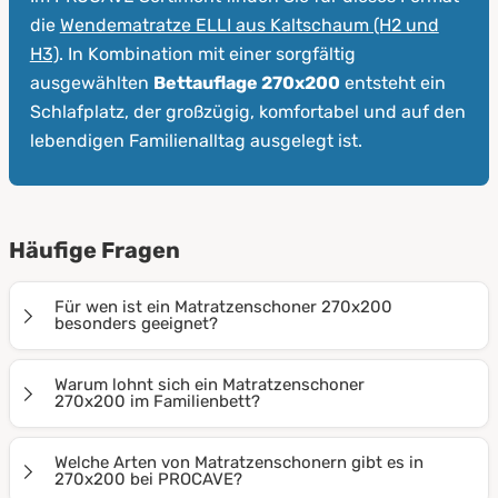
die
Wendematratze ELLI aus Kaltschaum (H2 und
H3)
. In Kombination mit einer sorgfältig
ausgewählten
Bettauflage 270x200
entsteht ein
Schlafplatz, der großzügig, komfortabel und auf den
lebendigen Familienalltag ausgelegt ist.
Häufige Fragen
Für wen ist ein Matratzenschoner 270x200
besonders geeignet?
Ein Matratzenschoner 270x200 eignet sich vor allem
Warum lohnt sich ein Matratzenschoner
für sehr große Doppelbetten und Familienbetten, in
270x200 im Familienbett?
denen mehrere Personen gleichzeitig schlafen. Diese
In einem Familienbett wird die Matratze stark
Größe wird häufig genutzt, wenn zwei Matratzen zu
Welche Arten von Matratzenschonern gibt es in
beansprucht. Kinder krabbeln, spielen und schlafen
270x200 bei PROCAVE?
einer durchgehenden Liegefläche kombiniert werden