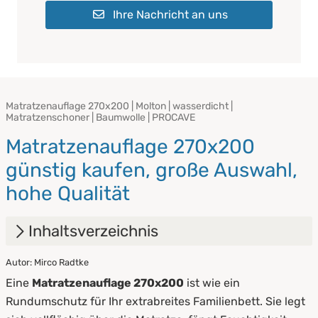
Ihre Nachricht an uns
Matratzenauflage 270x200 | Molton | wasserdicht |
Matratzenschoner | Baumwolle | PROCAVE
Matratzenauflage 270x200
günstig kaufen, große Auswahl,
hohe Qualität
Inhaltsverzeichnis
Autor: Mirco Radtke
1.
Matratzenauflage 270x200: Schutzlösung
Eine
Matratzenauflage 270x200
ist wie ein
für das extrabreite Familienbett
Rundumschutz für Ihr extrabreites Familienbett. Sie legt
2.
Bettauflage 270x200: Für wen eignet sich