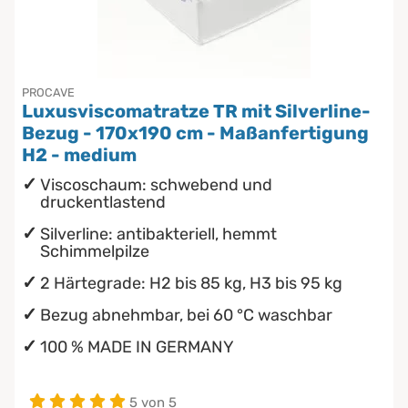
Chinesische Organuhr
wasserdichte Matratzenschoner
Die beste Schlafposition finden
PROCAVE
Luxusviscomatratze TR mit Silverline-
Die besten Sommerbettdecken
Bezug - 170x190 cm - Maßanfertigung
H2 - medium
Die richtige Matratze kaufen
Viscoschaum: schwebend und
druckentlastend
Silverline: antibakteriell, hemmt
Schimmelpilze
2 Härtegrade: H2 bis 85 kg, H3 bis 95 kg
Bezug abnehmbar, bei 60 °C waschbar
100 % MADE IN GERMANY
5 von 5