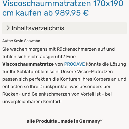
Viscoschaummatratzen 170x190
cm kaufen ab 989,95 €
Inhaltsverzeichnis
Autor: Kevin Schwabe
1.
Viscoschaummatratzen - das macht sie so
Sie wachen morgens mit Rückenschmerzen auf und
besonders
fühlen sich nicht ausgeruht? Eine
2.
Pflege- & Hygienetipps
Viscoschaummatratze
von
PROCAVE
könnte die Lösung
für Ihr Schlafproblem sein! Unsere Visco-Matratzen
passen sich perfekt an die Konturen Ihres Körpers an und
entlasten so Ihre Druckpunkte, was besonders bei
Rücken- und Gelenkschmerzen von Vorteil ist - bei
unvergleichbarem Komfort!
alle Produkte „made in Germany“