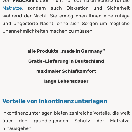
von
PROCAVE
bieten nicht nur optimalen Schutz für die
öffnet in neuem Fenster
Matratze
, sondern auch Diskretion und Sicherheit
während der Nacht. Sie ermöglichen Ihnen eine ruhige
und ungestörte Nacht, ohne sich Sorgen um mögliche
Unannehmlichkeiten machen zu müssen.
alle Produkte „made in Germany“
Gratis-Lieferung in Deutschland
maximaler Schlafkomfort
lange Lebensdauer
Vorteile von Inkontinenzunterlagen
Inkontinenzunterlagen bieten zahlreiche Vorteile, die weit
über den grundlegenden Schutz der Matratze
hinausgehen: