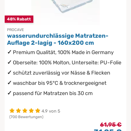
Chinesische Organuhr
Babymatratzen
wasserdichte Matratzenschoner
48% Rabatt
Die beste Schlafposition finden
Antidekubitusmatratzen
PROCAVE
wasserundurchlässige Matratzen-
Die besten Sommerbettdecken
Pflegematratzen
Auflage 2-lagig - 160x200 cm
Premium Qualität, 100% Made in Germany
Die richtige Matratze kaufen
Matratzen nach Maß
Oberseite: 100% Molton, Unterseite: PU-Folie
schützt zuverlässig vor Nässe & Flecken
waschbar bis 95°C & trocknergeeignet
passend für Matratzen bis 30 cm
4.9 von 5
(700 Bewertungen)
61,95 €