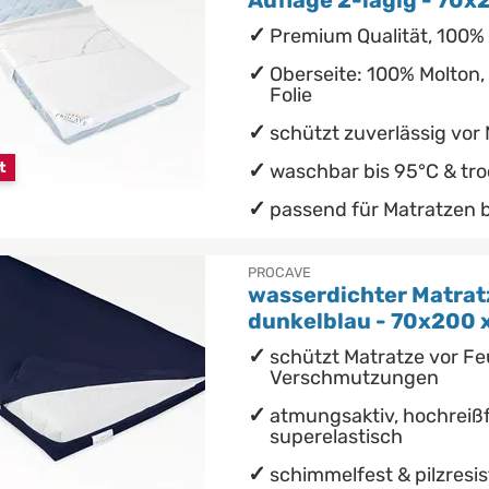
Auflage 2-lagig - 70
Premium Qualität, 100%
Oberseite: 100% Molton,
Folie
schützt zuverlässig vor
t
waschbar bis 95°C & tr
passend für Matratzen 
PROCAVE
wasserdichter Matra
dunkelblau - 70x200 
schützt Matratze vor Fe
Verschmutzungen
atmungsaktiv, hochreißf
superelastisch
schimmelfest & pilzresi