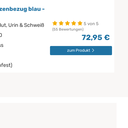
zenbezug blau -
5 von 5
lut, Urin & Schweiß
(55 Bewertungen)
0
72,95 €
ss
zum Produkt
fest)