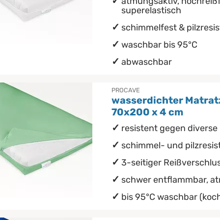
atmungsaktiv, hochreißf
superelastisch
schimmelfest & pilzresi
waschbar bis 95°C
abwaschbar
PROCAVE
wasserdichter Matrat
70x200 x 4 cm
resistent gegen diverse 
schimmel- und pilzresis
3-seitiger Reißverschlu
schwer entflammbar, a
bis 95°C waschbar (koch