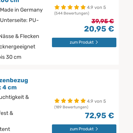
x200 cm
4.9 von 5
 Made in Germany
(544 Bewertungen)
 Unterseite: PU-
39,95 €
20,95 €
 Nässe & Flecken
zum Produkt
ocknergeeignet
bis 30 cm
tzenbezug
x 4 cm
uchtigkeit &
4.9 von 5
(189 Bewertungen)
est &
72,95 €
stent
zum Produkt