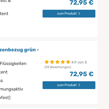
est &
72,95 €
stent
zum Produkt
zenbezug grün -
4.9 von 5
Flüssigkeiten
(39 Bewertungen)
tent
72,95 €
ss
zum Produkt
tmungsaktiv
fest)