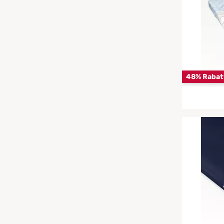
Chinesische Organuhr
Babymatratzen
wasserdichte Matratzenschoner
Die beste Schlafposition finden
Antidekubitusmatratzen
Die besten Sommerbettdecken
Pflegematratzen
48% Rabat
Die richtige Matratze kaufen
Matratzen nach Maß