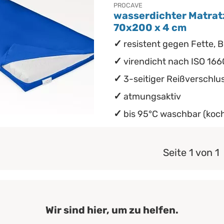
PROCAVE
wasserdichter Matrat
70x200 x 4 cm
resistent gegen Fette, B
virendicht nach ISO 166
3-seitiger Reißverschlu
atmungsaktiv
bis 95°C waschbar (koch
Seite 1 von 1
Wir sind hier, um zu helfen.