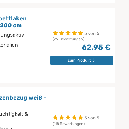
bettlaken
x200 cm
5 von 5
mungsaktiv
(29 Bewertungen)
erialien
62,95 €
zum Produkt
zenbezug weiß -
uchtigkeit &
5 von 5
(118 Bewertungen)