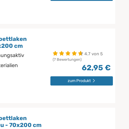
bettlaken
0x200 cm
4.7 von 5
mungsaktiv
(7 Bewertungen)
erialien
62,95 €
zum Produkt
bettlaken
u - 70x200 cm