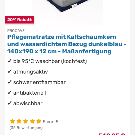
Chinesische Organuhr
Babymatratzen
wasserdichte Matratzenschoner
20% Rabatt
Die beste Schlafposition finden
Antidekubitusmatratzen
PROCAVE
Pflegematratze mit Kaltschaumkern
Die besten Sommerbettdecken
Pflegematratzen
und wasserdichtem Bezug dunkelblau -
140x190 x 12 cm - Maßanfertigung
Die richtige Matratze kaufen
Matratzen nach Maß
bis 95°C waschbar (kochfest)
atmungsaktiv
schwer entflammbar
antibakteriell
abwischbar
5 von 5
(36 Bewertungen)