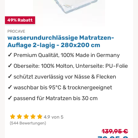
Unterbetten
Kindermatratzen
Chinesische Organuhr
wasserdichte Matratzenschoner
49% Rabatt
Babymatratzen
Die beste Schlafposition finden
PROCAVE
wasserundurchlässige Matratzen-
Antidekubitusmatratzen
Die besten Sommerbettdecken
Auflage 2-lagig - 280x200 cm
Premium Qualität, 100% Made in Germany
Die richtige Matratze kaufen
Pflegematratzen
Oberseite: 100% Molton, Unterseite: PU-Folie
Matratzen nach Maß
schützt zuverlässig vor Nässe & Flecken
waschbar bis 95°C & trocknergeeignet
passend für Matratzen bis 30 cm
4.9 von 5
(544 Bewertungen)
139,95 €