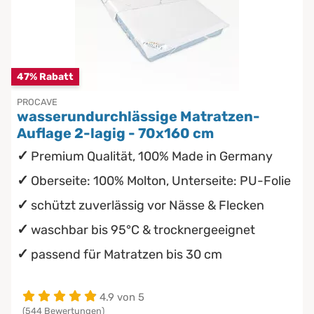
Unterbetten
Chinesische Organuhr
Kindermatratzen
wasserdichte Matratzenschoner
Die beste Schlafposition finden
Babymatratzen
47% Rabatt
Die besten Sommerbettdecken
Antidekubitusmatratzen
PROCAVE
wasserundurchlässige Matratzen-
Die richtige Matratze kaufen
Auflage 2-lagig - 70x160 cm
Pflegematratzen
Premium Qualität, 100% Made in Germany
Matratzen nach Maß
Oberseite: 100% Molton, Unterseite: PU-Folie
schützt zuverlässig vor Nässe & Flecken
waschbar bis 95°C & trocknergeeignet
passend für Matratzen bis 30 cm
4.9 von 5
(544 Bewertungen)