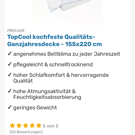
Inkontinenzunterlagen
Chinesische Organuhr
Die beste Schlafposition finden
PROCAVE
TopCool kochfeste Qualitäts-
Die besten Sommerbettdecken
Ganzjahresdecke - 155x220 cm
angenehmes Bettklima zu jeder Jahreszeit
Die richtige Matratze kaufen
pflegeleicht & schnelltrocknend
hoher Schlafkomfort & hervorragende
Qualität
hohe Atmungsaktivität &
Feuchtigkeitsabsorbierung
geringes Gewicht
5 von 5
(24 Bewertungen)