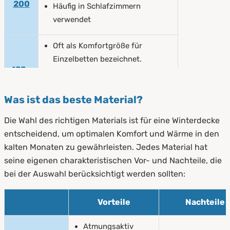
öffnet in neuem Fenster
200
Häufig in Schlafzimmern
verwendet
Oft als Komfortgröße für
Einzelbetten bezeichnet.
155 x
Bietet mehr Länge und ist
öffnet in neuem Fenster
220
besonders für größere Personen
Was ist das beste Material?
geeignet.
Die Wahl des richtigen Materials ist für eine Winterdecke
Verlängerte Doppelbettgröße
entscheidend, um optimalen Komfort und Wärme in den
200 x
kalten Monaten zu gewährleisten. Jedes Material hat
Zusätzliche Länge für größere
öffnet in neuem Fenster
220
seine eigenen charakteristischen Vor- und Nachteile, die
Personen oder Überhang am
bei der Auswahl berücksichtigt werden sollten:
Fußende
Vorteile
Nachteile
Atmungsaktiv