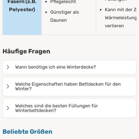
Fasern (z.B.
Pflegeleicht
Polyester)
Kann mit der Ze
Günstiger als
Wärmeleistung
Daunen
verlieren
Häufige Fragen
Wann benötige ich eine Winterdecke?
Winterdecken eignen sich für jeden, der sich in der
Welche Eigenschaften haben Bettdecken für den
Herbst- und Winterzeit nach Wärme sehnt. Ob auf der
Winter?
Couch oder im Schlafzimmer: Mit Winterdecken von
Winterdecken von PROCAVE zeichnen sich durch ihre
PROCAVE wird Ihnen garantiert nicht kalt.
Welches sind die besten Füllungen für
besonders hohe Wärmeisolierung und
Winterbettdecken?
Atmungsaktivität aus. So können Sie die wohlige
Am häufigsten werden Daunen oder Hochbausch-
Wärme ohne nächtliches Schwitzen genießen.
Beliebte Größen
Polyester für die Füllung von Winterdecken verwendet.