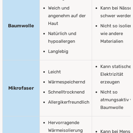
Weich und
Kann bei Nässe
angenehm auf der
schwer werden
Haut
Baumwolle
Nicht so isolie
Natürlich und
wie andere
hypoallergen
Materialien
Langlebig
Kann statische
Leicht
Elektrizität
Wärmespeichernd
erzeugen
Mikrofaser
Schnelltrocknend
Nicht so
atmungsaktiv w
Allergikerfreundlich
Baumwolle
Hervorragende
Wärmeisolierung
Kann bei Mens