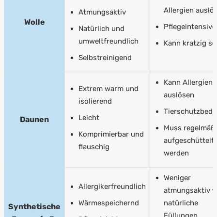
Allergien auslö
Atmungsaktiv
Wolle
Pflegeintensive
Natürlich und
umweltfreundlich
Kann kratzig se
Selbstreinigend
Kann Allergien
Extrem warm und
auslösen
isolierend
Tierschutzbed
Leicht
Daunen
Muss regelmäß
Komprimierbar und
aufgeschüttelt
flauschig
werden
Weniger
Allergikerfreundlich
atmungsaktiv w
Wärmespeichernd
natürliche
Synthetische
Füllungen