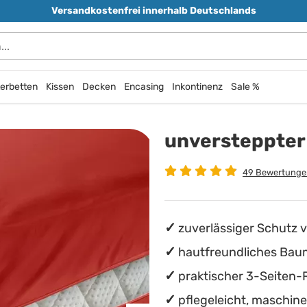
Versandkostenfrei innerhalb Deutschlands
erbetten
Kissen
Decken
Encasing
Inkontinenz
Sale %
unversteppter
49 Bewertunge
zuverlässiger Schutz
hautfreundliches Bau
praktischer 3-Seiten-
pflegeleicht, maschin