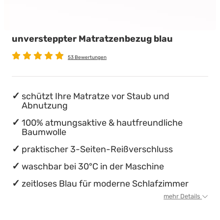
Babymatratzen
Stillkissen
Chinesische Organuhr
unversteppter Matratzenbezug blau
Antidekubitusmatratzen
Die beste Schlafposition finden
53 Bewertungen
Pflegematratzen
Die besten Sommerbettdecken
Matratzen nach Maß
Die richtige Matratze kaufen
schützt Ihre Matratze vor Staub und
Abnutzung
100% atmungsaktive & hautfreundliche
Baumwolle
praktischer 3-Seiten-Reißverschluss
waschbar bei 30°C in der Maschine
zeitloses Blau für moderne Schlafzimmer
mehr Details