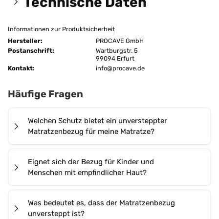
Technische Daten
Informationen zur Produktsicherheit
Größen:
140x200 cm
Hersteller:
PROCAVE GmbH
Höhe:
4 cm
Postanschrift:
Wartburgstr. 5
99094 Erfurt
Kontakt:
Maßanfertigung:
info@procave.de
Maßanfertigung
Ausführung:
unversteppt
Häufige Fragen
ja
Bügeln:
ohne Dampf
Welchen Schutz bietet ein unversteppter
Matratzenbezug für meine Matratze?
Chemische Reinigung:
ja
Der
PROCAVE unversteppte Matratzenbezug in
Blau
Farbe:
Eignet sich der Bezug für Kinder und
Blau
schützt Ihre Matratze zuverlässig vor Staub,
Pantone 19-4057 TPX
Menschen mit empfindlicher Haut?
Schmutz, Körperfeuchtigkeit und Abnutzung und
Erwachsene
verlängert so ihre Lebensdauer spürbar. Gefertigt
Ja. Unser unversteppter Matratzenbezug besteht
Geeignet für:
Kinder
Was bedeutet es, dass der Matratzenbezug
aus
100 % Baumwolle
ist er atmungsaktiv, nimmt
perfekt für Säuglinge
aus reiner Baumwolle, die weich, hautfreundlich und
unversteppt ist?
Körperfeuchtigkeit auf und gibt sie wieder ab, und