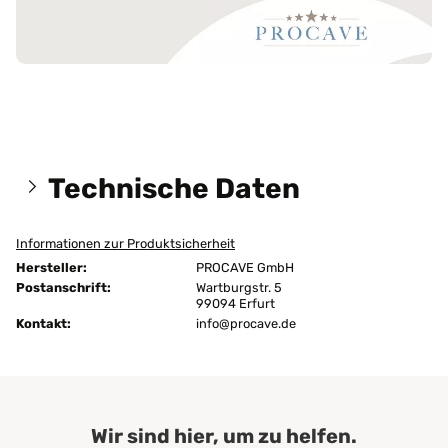
Technische Daten
Informationen zur Produktsicherheit
Größen:
200x190 cm
Hersteller:
PROCAVE GmbH
Höhe:
4 cm
Postanschrift:
Wartburgstr. 5
99094 Erfurt
Kontakt:
Abnehmbarer Bezug:
info@procave.de
ja
Ausführung:
unversteppt
Befestigung:
4 Eckgummis
Wir sind hier, um zu helfen.
Bezug - Bügeln:
nein