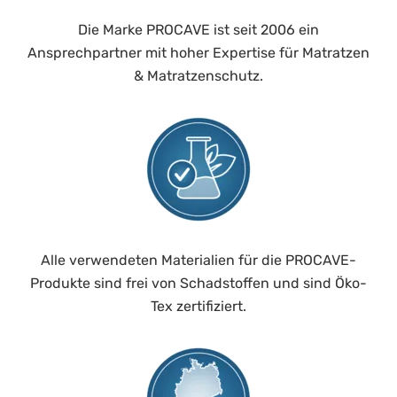
Wie liegen Sie gern?:
Rückenschläfer
Die Marke PROCAVE ist seit 2006 ein
Härtegrad:
H1 - soft
Ansprechpartner mit hoher Expertise für Matratzen
& Matratzenschutz.
Alle verwendeten Materialien für die PROCAVE-
Produkte sind frei von Schadstoffen und sind Öko-
Tex zertifiziert.