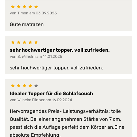
4,5 cm
Gesamthöhe:
7,5 cm
von Timon am 03.09.2025
9,5 cm
Gute matrazen
verschiedene Körpertyp
besonders leichte Pers
Ideale Belastbarkeit:
bis ca. 85 kg
H1 bis 70 kg
sehr hochwertiger topper. voll zufrieden.
H2 bis 85 kg
von S. Wilhelm am 14.01.2025
Ihre Schlafraumtemperatur?:
gleichbleibend das ganz
sehr hochwertiger topper. voll zufrieden.
4 cm
Kern-Höhe:
7 cm
9 cm
Idealer Topper für die Schlafcouch
von Wilhelm Flinner am 16.09.2024
4 cm
Kern-Höhen:
7 cm
Hervorragendes Preis- Leistungsverhältnis; tolle
9 cm
Qualität. Bei einer angenehmen Stärke von 7 cm,
passt sich die Auflage perfekt dem Körper an.Eine
Klima-Eigenschaften:
für alle Jahreszeiten ge
absolute Empfehlung.