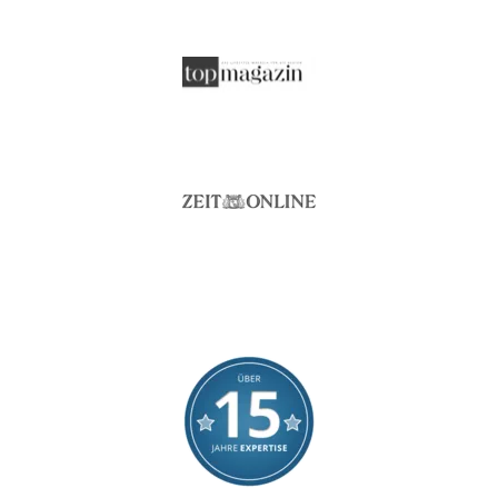
beidseitig verwendbar
Produkt-Vorteile:
feuchtigkeitsregulieren
geruchslos
gute Luftzirkulation
strapazierfähig
Raumgewicht:
50 kg/m³
Seitenschläfer*innen
Schlafposition:
Rückenschläfer*innen
Trockner:
nein
Verschlussart:
3-Seiten-Reißverschlus
bis 75 KG
Was wiegen Sie?:
75-90 KG
keine Bleiche (Color- o
Waschmaschine:
nicht maschinenwaschb
Seitenschläfer