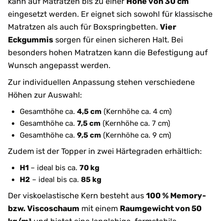
kann auf Matratzen bis zu einer
Höhe von 30 cm
eingesetzt werden. Er eignet sich sowohl für klassische
Matratzen als auch für Boxspringbetten.
Vier
Eckgummis
sorgen für einen sicheren Halt. Bei
besonders hohen Matratzen kann die Befestigung auf
Wunsch angepasst werden.
Zur individuellen Anpassung stehen verschiedene
Höhen zur Auswahl:
Gesamthöhe ca.
4,5 cm
(Kernhöhe ca. 4 cm)
Gesamthöhe ca.
7,5 cm
(Kernhöhe ca. 7 cm)
Gesamthöhe ca.
9,5 cm
(Kernhöhe ca. 9 cm)
Zudem ist der Topper in zwei Härtegraden erhältlich:
H1
– ideal bis ca.
70 kg
H2
– ideal bis ca.
85 kg
Der viskoelastische Kern besteht aus
100 % Memory-
bzw. Viscoschaum
mit einem
Raumgewicht von 50