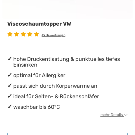
wasserdichte Matratzenschoner
Babymatratzen
Stillkissen
Chinesische Organuhr
Viscoschaumtopper VW
Antidekubitusmatratzen
Die beste Schlafposition finden
49 Bewertungen
Pflegematratzen
Die besten Sommerbettdecken
Matratzen nach Maß
Die richtige Matratze kaufen
hohe Druckentlastung & punktuelles tiefes
Einsinken
optimal für Allergiker
passt sich durch Körperwärme an
ideal für Seiten- & Rückenschläfer
waschbar bis 60°C
mehr Details