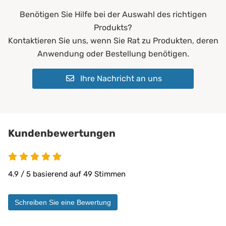
Benötigen Sie Hilfe bei der Auswahl des richtigen
Bezug - Chemische Reinigung:
ja
Produkts?
Bezug - Trockner:
ja
Kontaktieren Sie uns, wenn Sie Rat zu Produkten, deren
Anwendung oder Bestellung benötigen.
60 °C
Bezug - Waschmaschine:
keine Bleiche (Color- o
Ihre Nachricht an uns
Normalwaschgang
Bügeln:
nein
Chemische Reinigung:
nein
Kundenbewertungen
Farbe:
Weiß
4.9 von 5
Füll-Material:
viscoelastischer Schau
4.9 / 5 basierend auf 49 Stimmen
Allergiker*innen
chronische Rückenprob
Geeignet für:
Wirbelsäulenerkrankun
Schreiben Sie eine Bewertung
Erwachsene