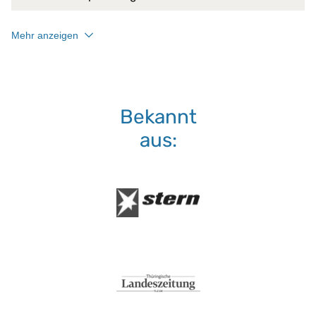
Boxspringbetten
Matratzen bis 45 cm
Kombinierbar mit:
Mehr anzeigen
PROCAVE Matratzen
Sondermaßen auf Anfra
Anpassung durch Körp
Druckentlastung
Bekannt
hohe Anpassungsfähigk
hohe Punktelastizität
aus:
punktuelles Einsinken
Liegeeigenschaften:
rückenfreundlich
Stützung des Körpers
Thermoelastizität
Vermeidung von Druckst
Vermeidung von gekrüm
46 % Lyocell
Material:
54 % Polyester (PES)
absorbiert Körperfeucht
atmungsaktiv